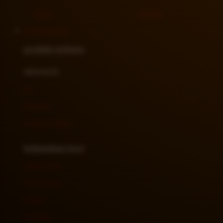
Asics
Aveeno
JUDOL303 Login
produk terbaru
aksesoris
tas
kacamata
aksesoris rambut
kebutuhan bayi
pakaian tidur
set & terusan
piyama
bodysuits