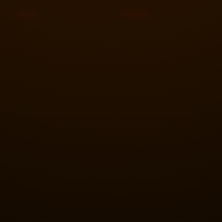
Awan
Azetabio