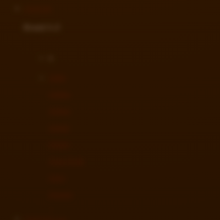
JUDOL303
Brand A-Z
A
Addo
Adidas
Airfree
Alamii
Amara
Aqua Scale
Asics
Aveeno
Awan
JUDOL303 Login