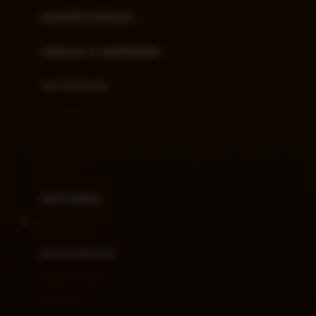
pengolah makanan
Joolz
Jujube
makanan & multivitamin
K
alat menyusui
Kiddycuts
pompa asi
Kumon
penyimpanan asi
L
cooler bags
Leapfrog
kursi makan
Leclerc
Situs JUDOL303
Lee Vierra
Lillebaby
perawatan bayi
Little Bird Told Me
perawatan kulit
Little Miss Janis
Sunscreen