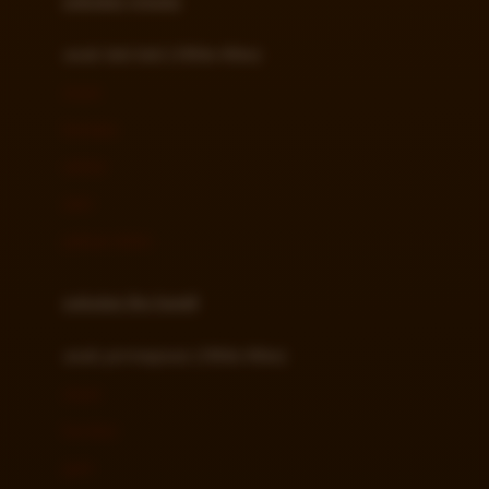
pakaian renang
Bumkins
anak laki-laki (18bln-8thn)
C
atasan
Cetaphil
bawahan
Chicco
setelan
Childlife
jaket
Clevamama
pakaian dalam
Cocolatte
Cottonseeds
pakaian ibu hamil
Cozy N Safe
anak perempuan (18bln-8thn)
Crane
atasan
Cybex
bawahan
D
gaun