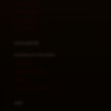
London Taxi
Shampo & Sabun
Love To Dream
perawatan rambut
perawatan mulut
M
perawatan diri
Magformers
Mama's Choice
perawatan ibu
Mamas&Papas
kesehatan & kebersihan
Mamaway
Tissue basah
Maxi Cosi
Laundry & Cleaning
Megabloks
Medical
Micro
Air Purifier & Humidifier
MiDeer
Mimi & Lula
potty
Mini Monkey