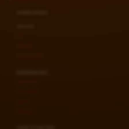
Azetabio
produk terbaru
B
aksesoris
Baabaasheepz
tas
Babiators
kacamata
Baby Dove
aksesoris rambut
Baby Jogger
Baby Rovega
kebutuhan bayi
Babybee
pakaian tidur
Banana Boat
set & terusan
Banz
piyama
Barbie
bodysuits
Beaba
Beauty Barn
sepatu & kaus kaki