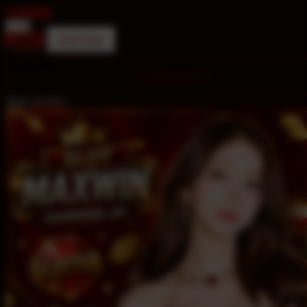
Twistshake
choose qty
TY Toys
DAFTAR
LOGIN
U
CLAIM BONUS
Share product:
V
Veja
Vitaflow
Vtech
W
Waterland
Wellness
X