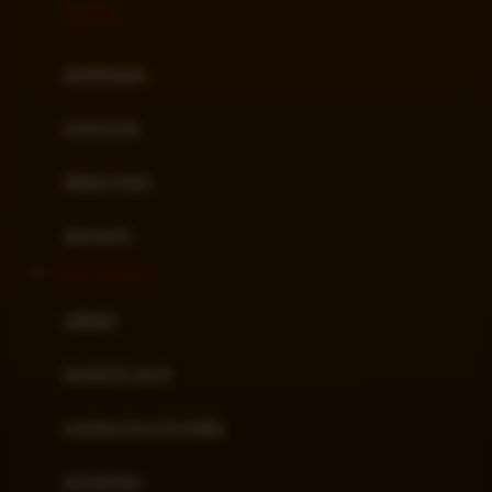
0-36 Kg
Fisher Price
Flipper
gendongan
Friends Of Sally
travel cots
G
diaper bags
Gb
Geko
aksesoris
Graco
Daftar JUDOL303
Gund
selimut
H
bantal & sprei
Habbie
Haenim
ranjang bayi & balita
Happy Horse
perabotan