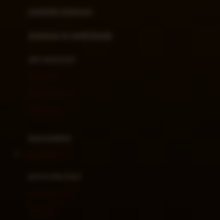
pengolah makanan
Joolz
Jujube
makanan & multivitamin
K
alat menyusui
Kiddycuts
pompa asi
Kumon
penyimpanan asi
L
cooler bags
Leapfrog
kursi makan
Leclerc
Situs JUDOL303
Lee Vierra
Lillebaby
perawatan bayi
Little Bird Told Me
perawatan kulit
Little Miss Janis
Sunscreen