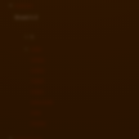
JUDOL303
Brand A-Z
A
Addo
Adidas
Airfree
Alamii
Amara
Aqua Scale
Asics
Aveeno
Awan
JUDOL303 Login