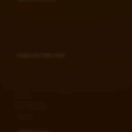
Bio Oil
sepatu bayi
Biolane
sepatu anak
Bite Fighters
sandal
Bizzi Growin
kaus kaki
Blackmores
fashion bayi (0bln-3thn)
Blooming Marvellous
atasan
Bonnels
bawahan
Bravado
gaun
Bruder
setelan
Brush Baby
jaket & kardigan
Buds Organics
aksesoris
Bugaboo
Buggygear