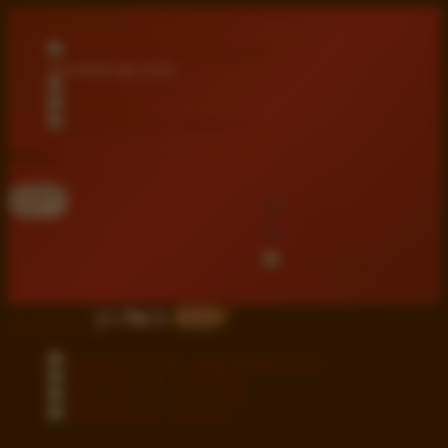
lewati ke Konten
download apps
download app from:
gift registry
Bahasa
ID
LOGIN
DAFTAR
Contact
Us
Toggle Nav
about Kanmo Circle
gift registry
store finder
contact us