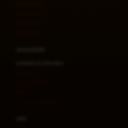
London Taxi
Shampo & Sabun
Love To Dream
perawatan rambut
perawatan mulut
M
perawatan diri
Magformers
Mama's Choice
perawatan ibu
Mamas&Papas
kesehatan & kebersihan
Mamaway
Tissue basah
Maxi Cosi
Laundry & Cleaning
Megabloks
Medical
Micro
Air Purifier & Humidifier
MiDeer
Mimi & Lula
potty
Mini Monkey