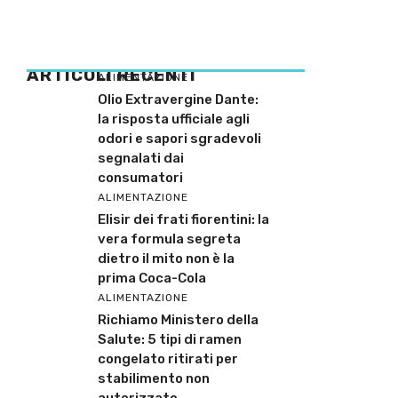
ARTICOLI RECENTI
ALIMENTAZIONE
Olio Extravergine Dante:
la risposta ufficiale agli
odori e sapori sgradevoli
segnalati dai
consumatori
ALIMENTAZIONE
Elisir dei frati fiorentini: la
vera formula segreta
dietro il mito non è la
prima Coca-Cola
ALIMENTAZIONE
Richiamo Ministero della
Salute: 5 tipi di ramen
congelato ritirati per
stabilimento non
autorizzato