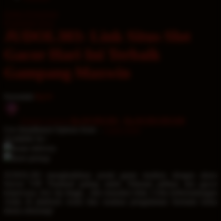
Q
Daftar Keinginan
Keranjang Saya
QV Baby
JUDOL303: Link Situs Slot
R
Gacor Hari Ini Terbaik
Real Shades
Gampang Maxwin
Red Castle
Serendah
Rp10
Ribbon Madness
S
Hadiah Jackpot
Rp.99.999.999
-
Rp.99.999.999.000
Use Installment Options from
.
Laarn more
Sebamed
Available for :
home delivery
Silver Cross
store pickup
Simply Idea
JUDOL303 menghadirkan portal game modern dengan akses
Server VIP Thailand paling stabil. Nikmati pilihan slot gacor
Skip Hop
terpercaya, live rtp tinggi , dan transaksi kilat. Coba keberuntungan
Anda di platform resmi dan rasakan pengalaman bermain kelas
Spectra
dunia sekarang!