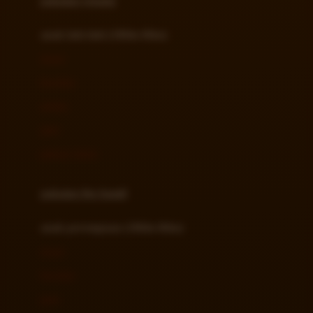
pakaian renang
Bumkins
anak laki-laki (18bln-8thn)
C
atasan
Cetaphil
bawahan
Chicco
setelan
Childlife
jaket
Clevamama
pakaian dalam
Cocolatte
Cottonseeds
pakaian ibu hamil
Cozy N Safe
anak perempuan (18bln-8thn)
Crane
atasan
Cybex
bawahan
D
gaun