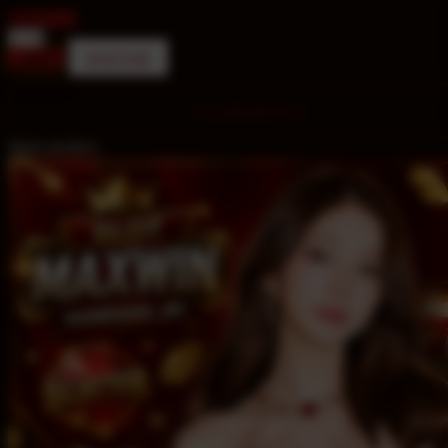
Twistshake
choose qty
TY Toys
DAFTAR
LOGIN
U
CLAIM BONUS
Share product:
V
Veja
Vitaflow
Vtech
W
Waterland
Wellness
X