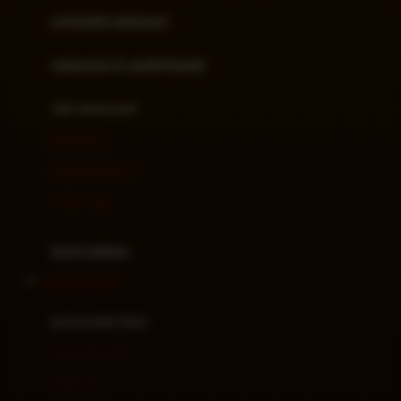
pengolah makanan
Joolz
Jujube
makanan & multivitamin
K
alat menyusui
Kiddycuts
pompa asi
Kumon
penyimpanan asi
L
cooler bags
Leapfrog
kursi makan
Leclerc
Situs JUDOL303
Lee Vierra
Lillebaby
perawatan bayi
Little Bird Told Me
perawatan kulit
Little Miss Janis
Sunscreen