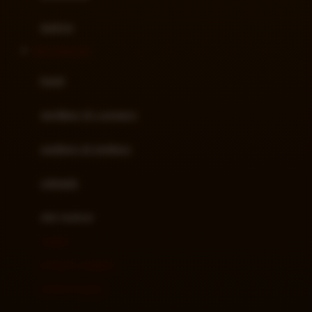
Happy Tummy
Hauck
matras
Havaianas
RTP JUDOL303
Hegen
botol
Hot Wheels
sterilizer & warmers
Hybrid
soothers & teethers
I
Inlacta DHA
celemek
Interlac
alat makan
Ivenet
cangkir
J
piring & mangkuk
Jack N Jill
sendok & garpu
Joie