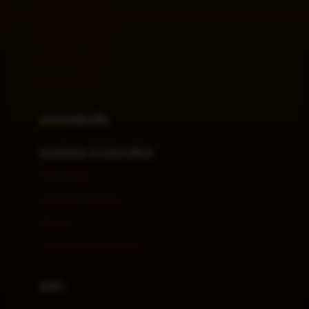
London Taxi
Shampo & Sabun
Love To Dream
perawatan rambut
perawatan mulut
M
perawatan diri
Magformers
Mama's Choice
perawatan ibu
Mamas&Papas
kesehatan & kebersihan
Mamaway
Tissue basah
Maxi Cosi
Laundry & Cleaning
Megabloks
Medical
Micro
Air Purifier & Humidifier
MiDeer
Mimi & Lula
potty
Mini Monkey