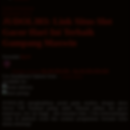
Q
Daftar Keinginan
Keranjang Saya
QV Baby
JUDOL303: Link Situs Slot
R
Gacor Hari Ini Terbaik
Real Shades
Gampang Maxwin
Red Castle
Serendah
Rp10
Ribbon Madness
S
Hadiah Jackpot
Rp.99.999.999
-
Rp.99.999.999.000
Use Installment Options from
.
Laarn more
Sebamed
Available for :
home delivery
Silver Cross
store pickup
Simply Idea
JUDOL303 menghadirkan portal game modern dengan akses
Server VIP Thailand paling stabil. Nikmati pilihan slot gacor
Skip Hop
terpercaya, live rtp tinggi , dan transaksi kilat. Coba keberuntungan
Anda di platform resmi dan rasakan pengalaman bermain kelas
Spectra
dunia sekarang!