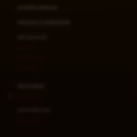
pengolah makanan
Joolz
Jujube
makanan & multivitamin
K
alat menyusui
Kiddycuts
pompa asi
Kumon
penyimpanan asi
L
cooler bags
Leapfrog
kursi makan
Leclerc
Situs JUDOL303
Lee Vierra
Lillebaby
perawatan bayi
Little Bird Told Me
perawatan kulit
Little Miss Janis
Sunscreen