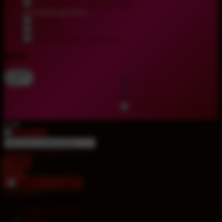
download apps
download app from:
Oh Ma Grain
Okiedog
gift registry
P
Bahasa
ID
Peachy
LOGIN
Phil & Ted's
DAFTAR
Philips Avent
Contact Us
Pigeon
Cari
Playgro
Pencarian Lanjutan
Poled Global
cancel
Cari
Ponycycle
cancel
Puma
Akun Saya
Pureats
Masuk / buat akun
Bantuan