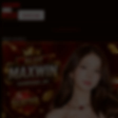
Twistshake
choose qty
TY Toys
DAFTAR
LOGIN
U
CLAIM BONUS
Share product:
V
Veja
Vitaflow
Vtech
W
Waterland
Wellness
X