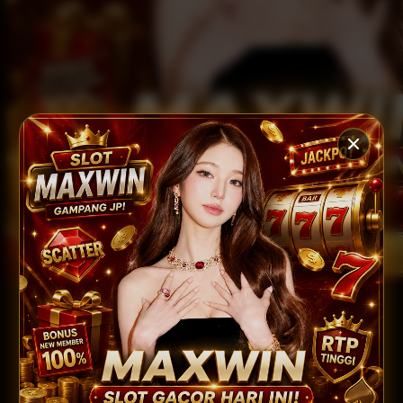
Xootz
Y
Yamatoya
Z
Zaxy
Zoggs
0-9
4Moms
59S