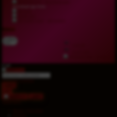
download apps
download app from:
Oh Ma Grain
Okiedog
gift registry
P
Bahasa
ID
Peachy
LOGIN
Phil & Ted's
DAFTAR
Philips Avent
Contact Us
Pigeon
Cari
Playgro
Pencarian Lanjutan
Poled Global
cancel
Cari
Ponycycle
cancel
Puma
Akun Saya
Pureats
Masuk / buat akun
Bantuan