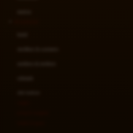
Happy Tummy
Hauck
matras
Havaianas
RTP JUDOL303
Hegen
botol
Hot Wheels
sterilizer & warmers
Hybrid
soothers & teethers
I
Inlacta DHA
celemek
Interlac
alat makan
Ivenet
cangkir
J
piring & mangkuk
Jack N Jill
sendok & garpu
Joie