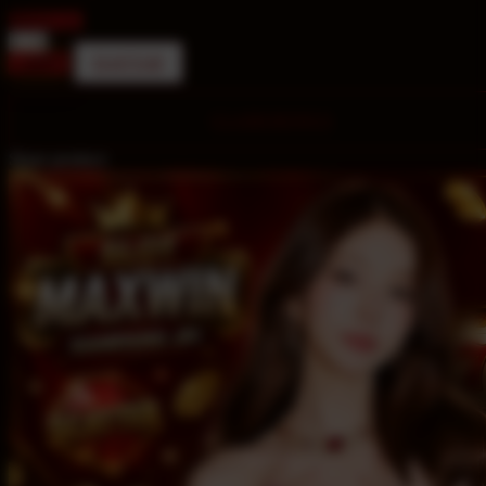
Twistshake
choose qty
TY Toys
DAFTAR
LOGIN
U
CLAIM BONUS
Share product:
V
Veja
Vitaflow
Vtech
W
Waterland
Wellness
X