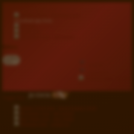
lewati ke Konten
download apps
download app from:
gift registry
Bahasa
ID
LOGIN
DAFTAR
Contact
Us
Toggle Nav
about Kanmo Circle
gift registry
store finder
contact us