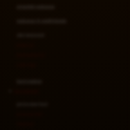
pengolah makanan
Joolz
Jujube
makanan & multivitamin
K
alat menyusui
Kiddycuts
pompa asi
Kumon
penyimpanan asi
L
cooler bags
Leapfrog
kursi makan
Leclerc
Situs JUDOL303
Lee Vierra
Lillebaby
perawatan bayi
Little Bird Told Me
perawatan kulit
Little Miss Janis
Sunscreen