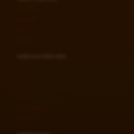
Bio Oil
sepatu bayi
Biolane
sepatu anak
Bite Fighters
sandal
Bizzi Growin
kaus kaki
Blackmores
fashion bayi (0bln-3thn)
Blooming Marvellous
atasan
Bonnels
bawahan
Bravado
gaun
Bruder
setelan
Brush Baby
jaket & kardigan
Buds Organics
aksesoris
Bugaboo
Buggygear