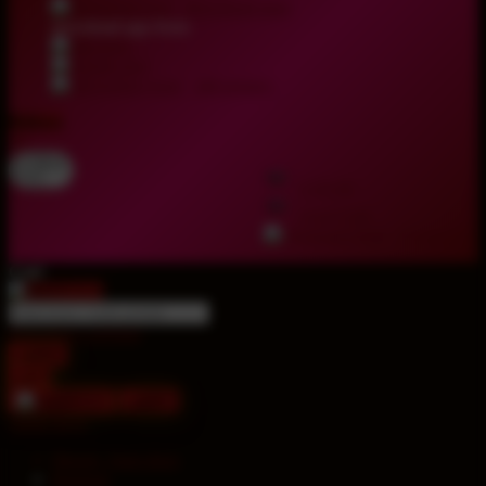
download apps
download app from:
Oh Ma Grain
Okiedog
gift registry
P
Bahasa
ID
Peachy
LOGIN
Phil & Ted's
DAFTAR
Philips Avent
Contact Us
Pigeon
Cari
Playgro
Pencarian Lanjutan
Poled Global
cancel
Cari
Ponycycle
cancel
Puma
Akun Saya
Pureats
Masuk / buat akun
Bantuan