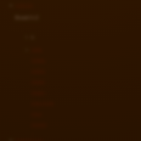
JUDOL303
Brand A-Z
A
Addo
Adidas
Airfree
Alamii
Amara
Aqua Scale
Asics
Aveeno
Awan
JUDOL303 Login