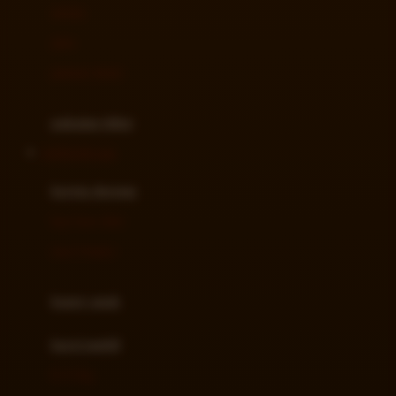
Dae Organics
setelan
Docare
jaket
Doona
pakaian dalam
Down To Earth
Drew
pakaian tidur
Dr. Brown's
JUDOL303 Link
E
kereta dorong
ELC
bayi baru lahir
Ergobaby
usia 6 bulan+
Expert Care
koper anak
Ezyroller
kursi mobil
F
0-13 Kg
Felt So Sweet