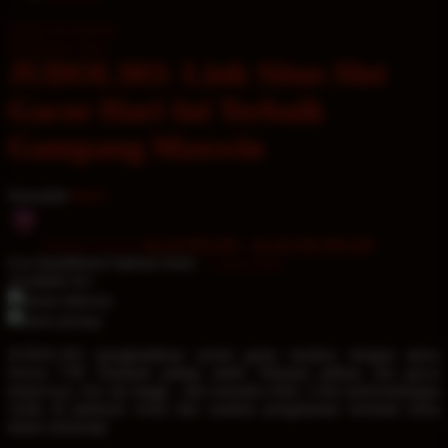
Q
Daftar Keinginan
Keranjang Saya
QV Baby
JUDOL303: Link Situs Slot
R
Gacor Hari Ini Terbaik
Real Shades
Gampang Maxwin
Red Castle
Serendah
Rp10
Ribbon Madness
S
Hadiah Jackpot
Rp.99.999.999
-
Rp.99.999.999.000
Use Installment Options from
.
Laarn more
Sebamed
Available for :
home delivery
Silver Cross
store pickup
Simply Idea
JUDOL303 menghadirkan portal game modern dengan akses
Server VIP Thailand paling stabil. Nikmati pilihan slot gacor
Skip Hop
terpercaya, live rtp tinggi , dan transaksi kilat. Coba keberuntungan
Anda di platform resmi dan rasakan pengalaman bermain kelas
Spectra
dunia sekarang!