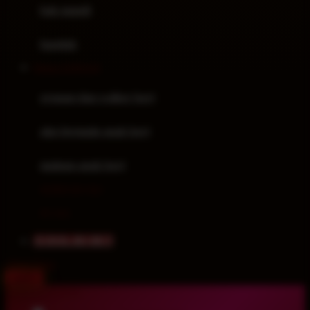
Moby
bak mandi
Momami
handuk
Mothercare
Website JUDOL303
Mustela
ayunan dan walker bayi
My Buddy Tag
My K
alas bermain anak bayi
N
mainan anak bayi
Naif
mothercare toys
Nike
elc toys
Nordic Natural
JUDOL303 BET
Nuby
Akun Saya
Nuna
Masuk
lewati ke Konten
O