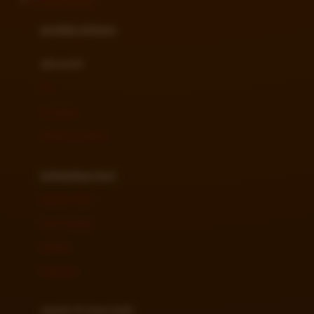
Azetabio
produk terbaru
B
aksesoris
Baabaasheepz
tas
Babiators
kacamata
Baby Dove
aksesoris rambut
Baby Jogger
Baby Rovega
kebutuhan bayi
Babybee
pakaian tidur
Banana Boat
set & terusan
Banz
piyama
Barbie
bodysuits
Beaba
Beauty Barn
sepatu & kaus kaki