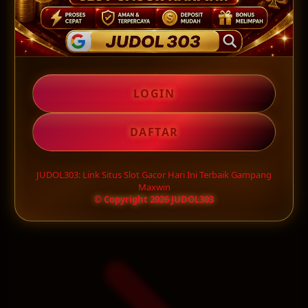
LOGIN
DAFTAR
JUDOL303: Link Situs Slot Gacor Hari Ini Terbaik Gampang
Maxwin
© Copyright 2026 JUDOL303