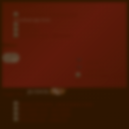
lewati ke Konten
download apps
download app from:
gift registry
Bahasa
ID
LOGIN
DAFTAR
Contact
Us
Toggle Nav
about Kanmo Circle
gift registry
store finder
contact us