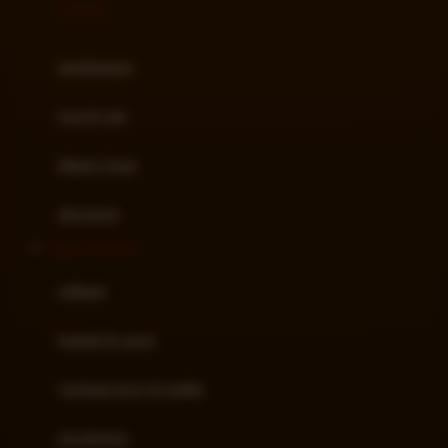
0-36 Kg
Fisher Price
Flipper
gendongan
Friends Of Sally
travel cots
G
diaper bags
Gb
Geko
aksesoris
Graco
Daftar JUDOL303
Gund
selimut
H
bantal & sprei
Habbie
Haenim
ranjang bayi & balita
Happy Horse
perabotan