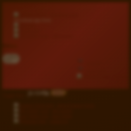
lewati ke Konten
download apps
download app from:
gift registry
Bahasa
ID
LOGIN
DAFTAR
Contact
Us
Toggle Nav
about Kanmo Circle
gift registry
store finder
contact us