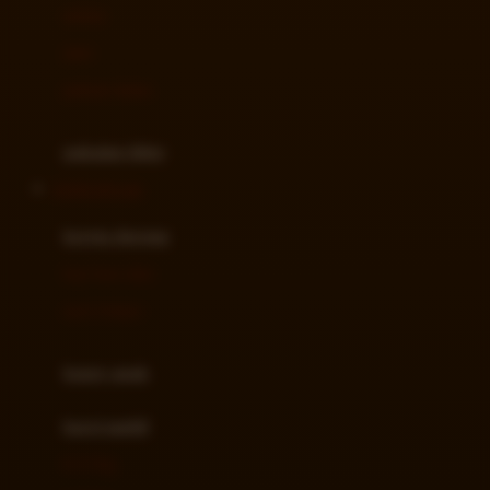
Dae Organics
setelan
Docare
jaket
Doona
pakaian dalam
Down To Earth
Drew
pakaian tidur
Dr. Brown's
JUDOL303 Link
E
kereta dorong
ELC
bayi baru lahir
Ergobaby
usia 6 bulan+
Expert Care
koper anak
Ezyroller
kursi mobil
F
0-13 Kg
Felt So Sweet