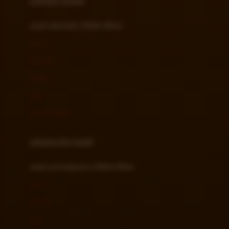
pakaian renang
Bumkins
anak laki-laki (18bln-8thn)
C
atasan
Cetaphil
bawahan
Chicco
setelan
Childlife
jaket
Clevamama
pakaian dalam
Cocolatte
Cottonseeds
pakaian ibu hamil
Cozy N Safe
anak perempuan (18bln-8thn)
Crane
atasan
Cybex
bawahan
D
gaun