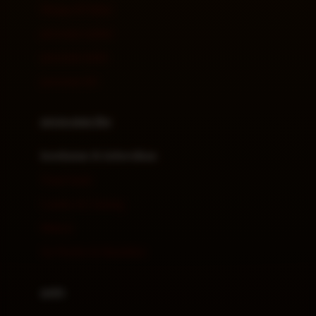
London Taxi
Shampo & Sabun
Love To Dream
perawatan rambut
perawatan mulut
M
perawatan diri
Magformers
Mama's Choice
perawatan ibu
Mamas&Papas
kesehatan & kebersihan
Mamaway
Tissue basah
Maxi Cosi
Laundry & Cleaning
Megabloks
Medical
Micro
Air Purifier & Humidifier
MiDeer
Mimi & Lula
potty
Mini Monkey