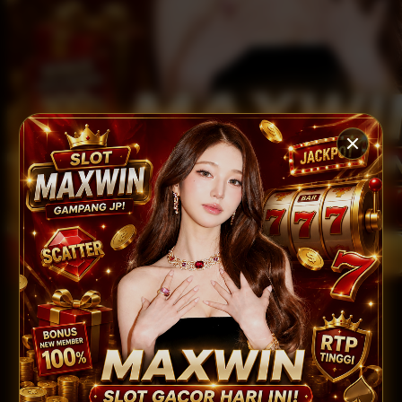
Xootz
Y
Yamatoya
Z
Zaxy
Zoggs
0-9
4Moms
59S