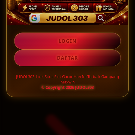
LOGIN
DAFTAR
JUDOL303: Link Situs Slot Gacor Hari Ini Terbaik Gampang
Maxwin
© Copyright 2026 JUDOL303