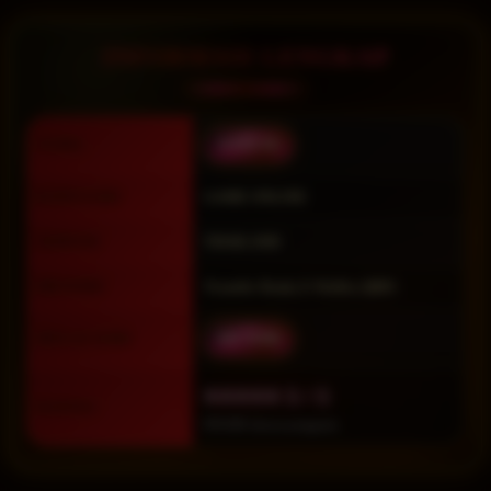
Squishmallows
Starbooks
INFORMASI LENGKAP
Stick-O
Stokke
NAMA
JUDOL303
Sudocrem
Sumimo
KATEGORI
GAME ONLINE
Sunnylife
SERVER
THAILAND
Sun-Staches
METODE
Transfer Bank, E-Wallet, QRIS
Swimava
MULAI DARI
IDR 10.000
T
Tommee Tippee
⭐⭐⭐⭐⭐ 5 / 5
RATING
Trunki
999.888 ulasan pengguna
Tutti Bambini