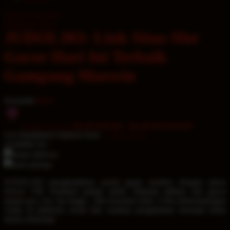
Q
Daftar Keinginan
Keranjang Saya
QV Baby
JUDOL303: Link Situs Slot
R
Gacor Hari Ini Terbaik
Real Shades
Gampang Maxwin
Red Castle
Serendah
Rp10
Ribbon Madness
S
Hadiah Jackpot
Rp.99.999.999
-
Rp.99.999.999.000
Use Installment Options from
.
Laarn more
Sebamed
Available for :
home delivery
Silver Cross
store pickup
Simply Idea
JUDOL303 menghadirkan portal game modern dengan akses
Server VIP Thailand paling stabil. Nikmati pilihan slot gacor
Skip Hop
terpercaya, live rtp tinggi , dan transaksi kilat. Coba keberuntungan
Anda di platform resmi dan rasakan pengalaman bermain kelas
Spectra
dunia sekarang!