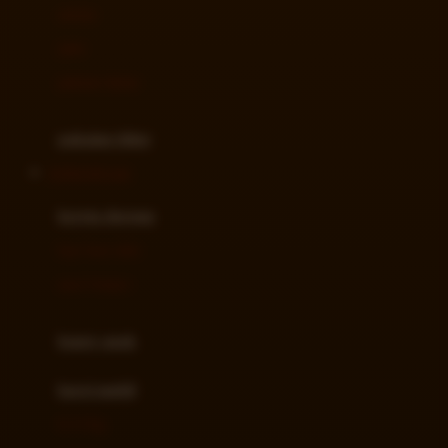
Dae Organics
setelan
Docare
jaket
Doona
pakaian dalam
Down To Earth
Drew
pakaian tidur
Dr. Brown's
JUDOL303 Link
E
kereta dorong
ELC
bayi baru lahir
Ergobaby
usia 6 bulan+
Expert Care
koper anak
Ezyroller
kursi mobil
F
0-13 Kg
Felt So Sweet