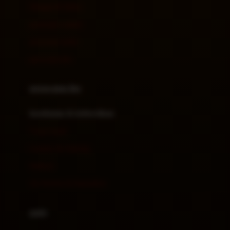
London Taxi
Shampo & Sabun
Love To Dream
perawatan rambut
perawatan mulut
M
perawatan diri
Magformers
Mama's Choice
perawatan ibu
Mamas&Papas
kesehatan & kebersihan
Mamaway
Tissue basah
Maxi Cosi
Laundry & Cleaning
Megabloks
Medical
Micro
Air Purifier & Humidifier
MiDeer
Mimi & Lula
potty
Mini Monkey