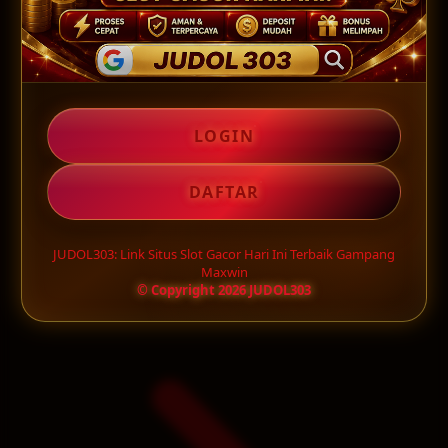
LOGIN
DAFTAR
JUDOL303: Link Situs Slot Gacor Hari Ini Terbaik Gampang
Maxwin
© Copyright 2026 JUDOL303