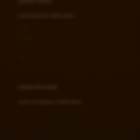
pakaian renang
Bumkins
anak laki-laki (18bln-8thn)
C
atasan
Cetaphil
bawahan
Chicco
setelan
Childlife
jaket
Clevamama
pakaian dalam
Cocolatte
Cottonseeds
pakaian ibu hamil
Cozy N Safe
anak perempuan (18bln-8thn)
Crane
atasan
Cybex
bawahan
D
gaun