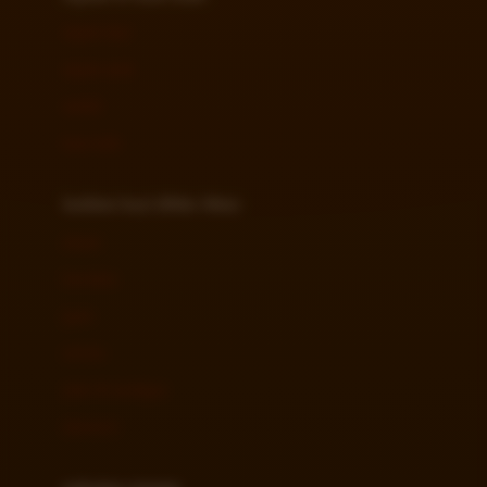
Bio Oil
sepatu bayi
Biolane
sepatu anak
Bite Fighters
sandal
Bizzi Growin
kaus kaki
Blackmores
fashion bayi (0bln-3thn)
Blooming Marvellous
atasan
Bonnels
bawahan
Bravado
gaun
Bruder
setelan
Brush Baby
jaket & kardigan
Buds Organics
aksesoris
Bugaboo
Buggygear