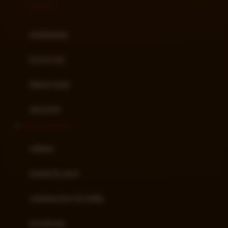
0-36 Kg
Fisher Price
Flipper
gendongan
Friends Of Sally
travel cots
G
diaper bags
Gb
Geko
aksesoris
Graco
Daftar JUDOL303
Gund
selimut
H
bantal & sprei
Habbie
Haenim
ranjang bayi & balita
Happy Horse
perabotan