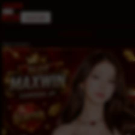
Twistshake
choose qty
TY Toys
DAFTAR
LOGIN
U
CLAIM BONUS
Share product:
V
Veja
Vitaflow
Vtech
W
Waterland
Wellness
X