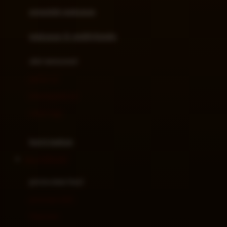
pengolah makanan
Joolz
Jujube
makanan & multivitamin
K
alat menyusui
Kiddycuts
pompa asi
Kumon
penyimpanan asi
L
cooler bags
Leapfrog
kursi makan
Leclerc
Situs JUDOL303
Lee Vierra
Lillebaby
perawatan bayi
Little Bird Told Me
perawatan kulit
Little Miss Janis
Sunscreen