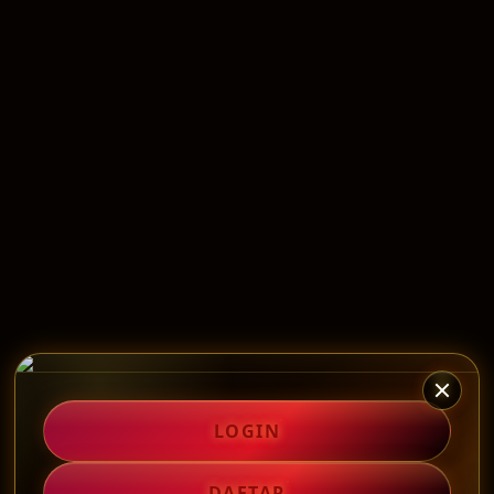
LOGIN
DAFTAR