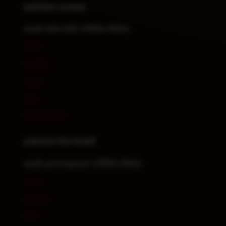
pakaian renang
anak laki-laki (18bln-8thn)
atasan
bawahan
setelan
jaket
pakaian dalam
pakaian ibu hamil
anak perempuan (18bln-8thn)
atasan
bawahan
gaun