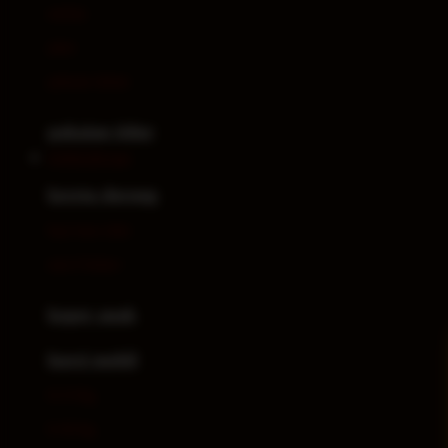
setelan
jaket
pakaian dalam
pakaian tidur
JUDOL303 Link
kereta dorong
bayi baru lahir
usia 6 bulan+
koper anak
kursi mobil
0-13 Kg
0-36 Kg