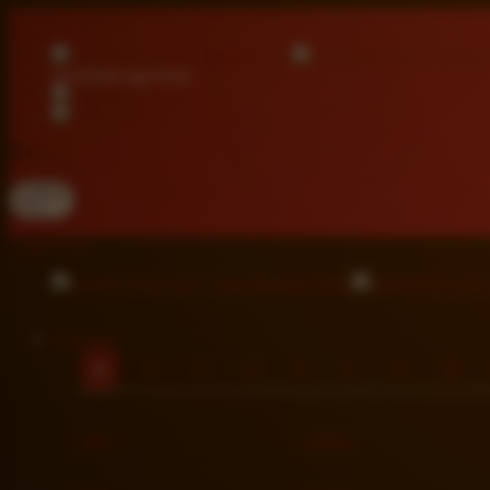
lewati ke Konten
download apps
gift reg
download app from:
Bahasa
ID
Toggle Nav
about Kanmo Circle
JUDOL303
A
B
C
D
E
F
G
H
Addo
Adidas