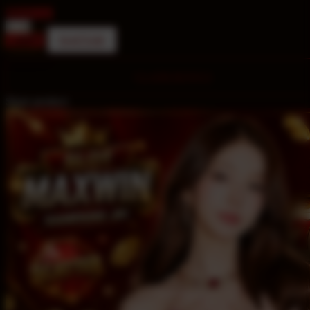
Twistshake
choose qty
TY Toys
DAFTAR
LOGIN
U
CLAIM BONUS
Share product:
V
Veja
Vitaflow
Vtech
W
Waterland
Wellness
X