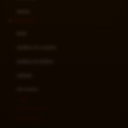
Happy Tummy
Hauck
matras
Havaianas
RTP JUDOL303
Hegen
botol
Hot Wheels
sterilizer & warmers
Hybrid
soothers & teethers
I
Inlacta DHA
celemek
Interlac
alat makan
Ivenet
cangkir
J
piring & mangkuk
Jack N Jill
sendok & garpu
Joie