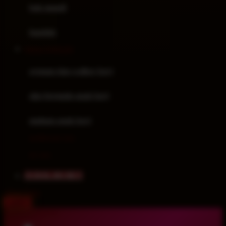
Moby
bak mandi
Momami
handuk
Mothercare
Website JUDOL303
Mustela
ayunan dan walker bayi
My Buddy Tag
My K
alas bermain anak bayi
N
mainan anak bayi
Naif
mothercare toys
Nike
elc toys
Nordic Natural
JUDOL303 BET
Nuby
Akun Saya
Nuna
Masuk
lewati ke Konten
O