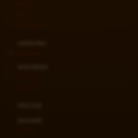
Dae Organics
setelan
Docare
jaket
Doona
pakaian dalam
Down To Earth
Drew
pakaian tidur
Dr. Brown's
JUDOL303 Link
E
kereta dorong
ELC
bayi baru lahir
Ergobaby
usia 6 bulan+
Expert Care
koper anak
Ezyroller
kursi mobil
F
0-13 Kg
Felt So Sweet