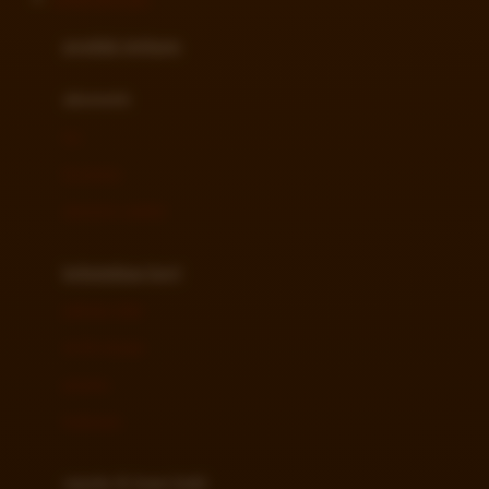
Azetabio
produk terbaru
B
aksesoris
Baabaasheepz
tas
Babiators
kacamata
Baby Dove
aksesoris rambut
Baby Jogger
Baby Rovega
kebutuhan bayi
Babybee
pakaian tidur
Banana Boat
set & terusan
Banz
piyama
Barbie
bodysuits
Beaba
Beauty Barn
sepatu & kaus kaki