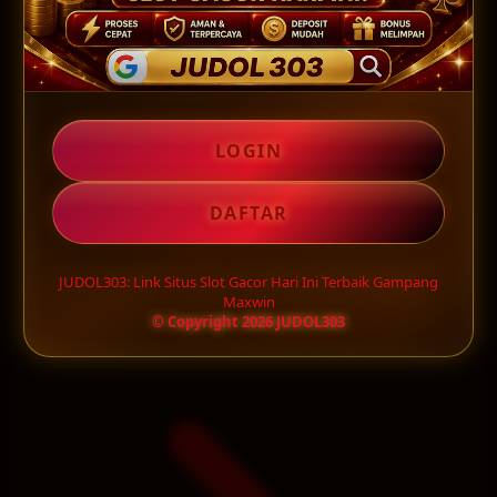
LOGIN
DAFTAR
JUDOL303: Link Situs Slot Gacor Hari Ini Terbaik Gampang
Maxwin
© Copyright 2026 JUDOL303