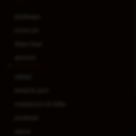
0-36 Kg
gendongan
travel cots
diaper bags
aksesoris
Daftar JUDOL303
selimut
bantal & sprei
ranjang bayi & balita
perabotan
matras