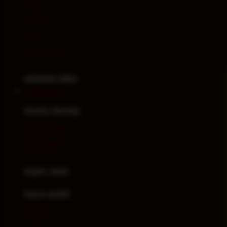
gaun
setelan
jaket
pakaian dalam
pakaian tidur
JUDOL303 Link
kereta dorong
bayi baru lahir
usia 6 bulan+
koper anak
kursi mobil
0-13 Kg