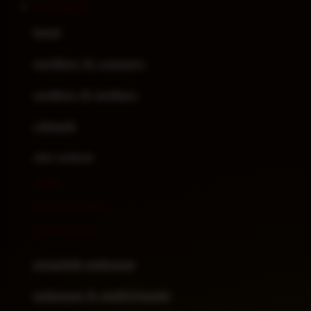
RTP JUDOL303
botol
sterilizer & warmers
soothers & teethers
celemek
alat makan
cangkir
piring & mangkuk
sendok & garpu
pengolah makanan
makanan & multivitamin