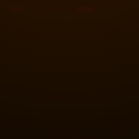
Awan
Azetabio