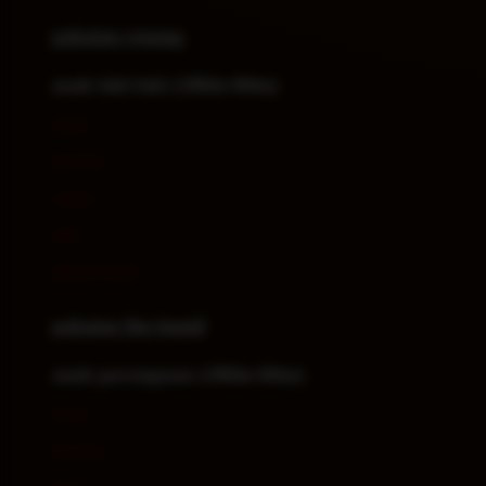
pakaian renang
anak laki-laki (18bln-8thn)
atasan
bawahan
setelan
jaket
pakaian dalam
pakaian ibu hamil
anak perempuan (18bln-8thn)
atasan
bawahan