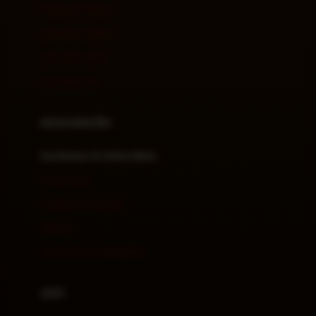
London Taxi
Shampo & Sabun
Love To Dream
perawatan rambut
perawatan mulut
M
perawatan diri
Magformers
Mama's Choice
perawatan ibu
Mamas&Papas
kesehatan & kebersihan
Mamaway
Tissue basah
Maxi Cosi
Laundry & Cleaning
Megabloks
Medical
Micro
Air Purifier & Humidifier
MiDeer
Mimi & Lula
potty
Mini Monkey