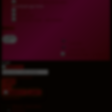
download apps
download app from:
Oh Ma Grain
Okiedog
gift registry
P
Bahasa
ID
Peachy
LOGIN
Phil & Ted's
DAFTAR
Philips Avent
Contact Us
Pigeon
Cari
Playgro
Pencarian Lanjutan
Poled Global
cancel
Cari
Ponycycle
cancel
Puma
Akun Saya
Pureats
Masuk / buat akun
Bantuan