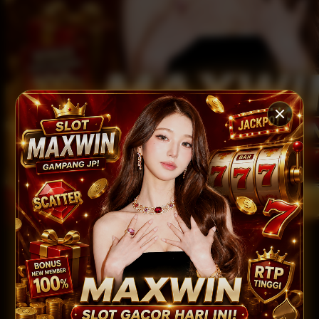
Xootz
Y
Yamatoya
Z
Zaxy
Zoggs
0-9
4Moms
59S