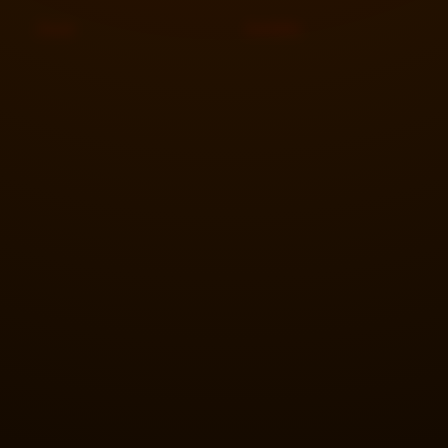
Awan
Azetabio