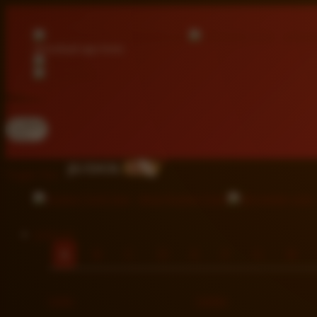
lewati ke Konten
download apps
gift reg
download app from:
Bahasa
ID
Toggle Nav
about Kanmo Circle
JUDOL303
A
B
C
D
E
F
G
H
Addo
Adidas