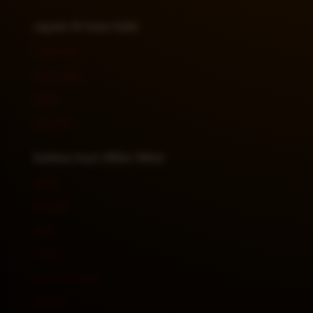
sepatu & kaus kaki
sepatu bayi
sepatu anak
sandal
kaus kaki
fashion bayi (0bln-3thn)
atasan
bawahan
gaun
setelan
jaket & kardigan
aksesoris