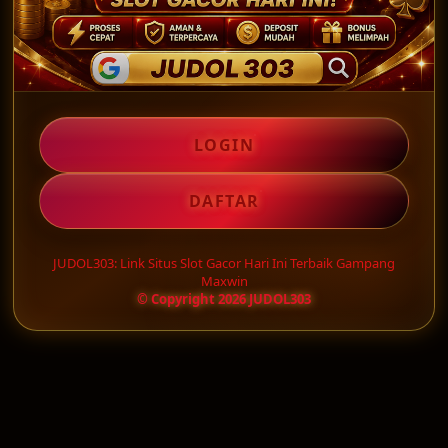
LOGIN
DAFTAR
JUDOL303: Link Situs Slot Gacor Hari Ini Terbaik Gampang
Maxwin
© Copyright 2026 JUDOL303