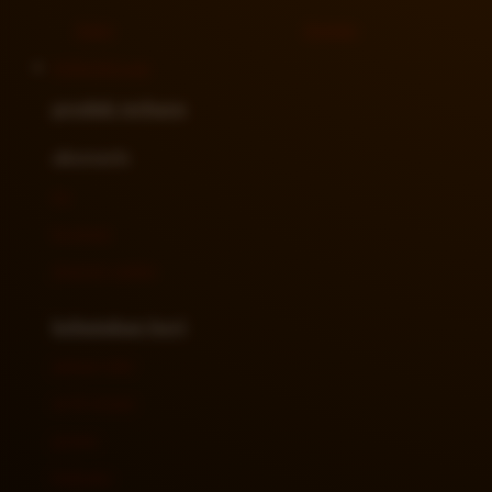
Asics
Aveeno
JUDOL303 Login
produk terbaru
aksesoris
tas
kacamata
aksesoris rambut
kebutuhan bayi
pakaian tidur
set & terusan
piyama
bodysuits