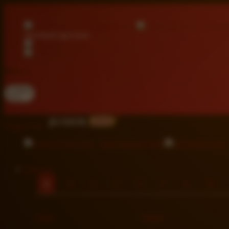
lewati ke Konten
download apps
gift reg
download app from:
Bahasa
ID
Toggle Nav
about Kanmo Circle
JUDOL303
A
B
C
D
E
F
G
H
Addo
Adidas