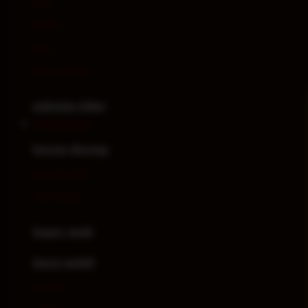
gaun
setelan
jaket
pakaian dalam
pakaian tidur
JUDOL303 Link
kereta dorong
bayi baru lahir
usia 6 bulan+
koper anak
kursi mobil
0-13 Kg