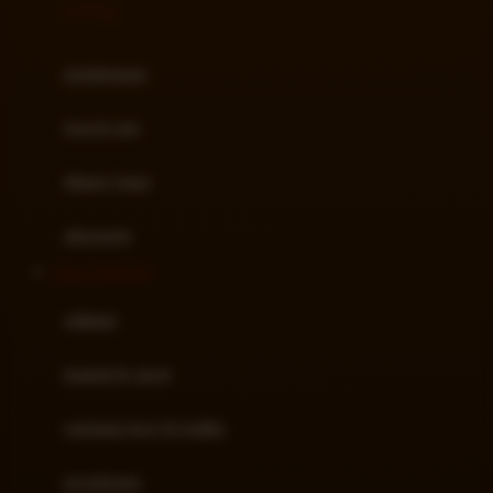
0-36 Kg
Fisher Price
Flipper
gendongan
Friends Of Sally
travel cots
G
diaper bags
Gb
Geko
aksesoris
Graco
Daftar JUDOL303
Gund
selimut
H
bantal & sprei
Habbie
Haenim
ranjang bayi & balita
Happy Horse
perabotan