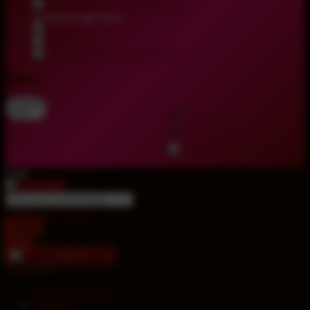
download apps
download app from:
Oh Ma Grain
Okiedog
gift registry
P
Bahasa
ID
Peachy
LOGIN
Phil & Ted's
DAFTAR
Philips Avent
Contact Us
Pigeon
Cari
Playgro
Pencarian Lanjutan
Poled Global
cancel
Cari
Ponycycle
cancel
Puma
Akun Saya
Pureats
Masuk / buat akun
Bantuan