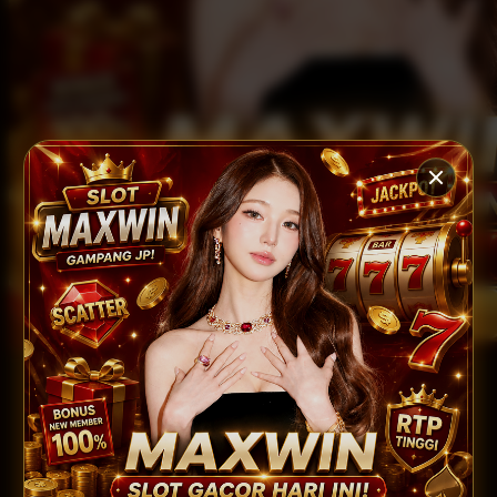
Xootz
Y
Yamatoya
Z
Zaxy
Zoggs
0-9
4Moms
59S