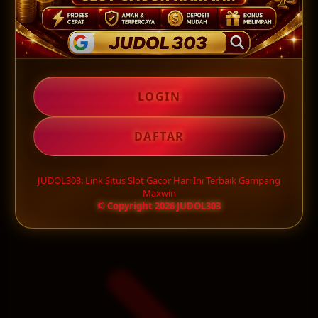
LOGIN
DAFTAR
JUDOL303: Link Situs Slot Gacor Hari Ini Terbaik Gampang
Maxwin
© Copyright 2026 JUDOL303