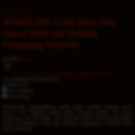
Q
Daftar Keinginan
Keranjang Saya
QV Baby
JUDOL303: Link Situs Slot
R
Gacor Hari Ini Terbaik
Real Shades
Gampang Maxwin
Red Castle
Serendah
Rp10
Ribbon Madness
S
Hadiah Jackpot
Rp.99.999.999
-
Rp.99.999.999.000
Use Installment Options from
.
Laarn more
Sebamed
Available for :
home delivery
Silver Cross
store pickup
Simply Idea
JUDOL303 menghadirkan portal game modern dengan akses
Server VIP Thailand paling stabil. Nikmati pilihan slot gacor
Skip Hop
terpercaya, live rtp tinggi , dan transaksi kilat. Coba keberuntungan
Anda di platform resmi dan rasakan pengalaman bermain kelas
Spectra
dunia sekarang!