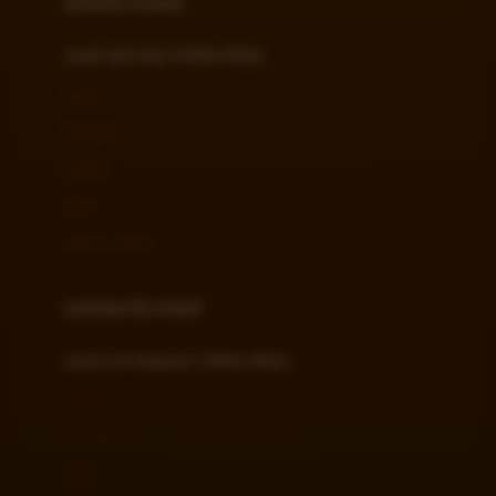
pakaian renang
Bumkins
anak laki-laki (18bln-8thn)
C
atasan
Cetaphil
bawahan
Chicco
setelan
Childlife
jaket
Clevamama
pakaian dalam
Cocolatte
Cottonseeds
pakaian ibu hamil
Cozy N Safe
anak perempuan (18bln-8thn)
Crane
atasan
Cybex
bawahan
D
gaun