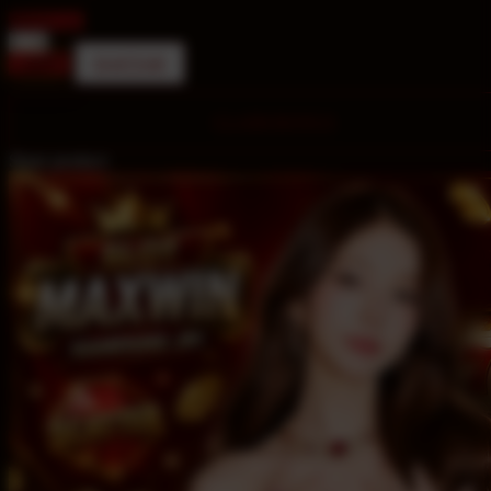
Twistshake
choose qty
TY Toys
DAFTAR
LOGIN
U
CLAIM BONUS
Share product:
V
Veja
Vitaflow
Vtech
W
Waterland
Wellness
X