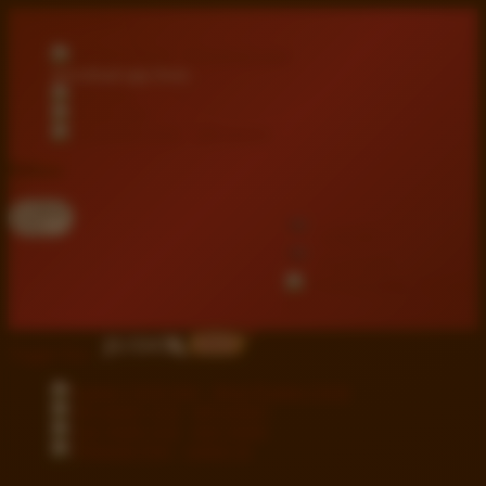
lewati ke Konten
download apps
download app from:
gift registry
Bahasa
ID
LOGIN
DAFTAR
Contact
Us
Toggle Nav
about Kanmo Circle
gift registry
store finder
contact us