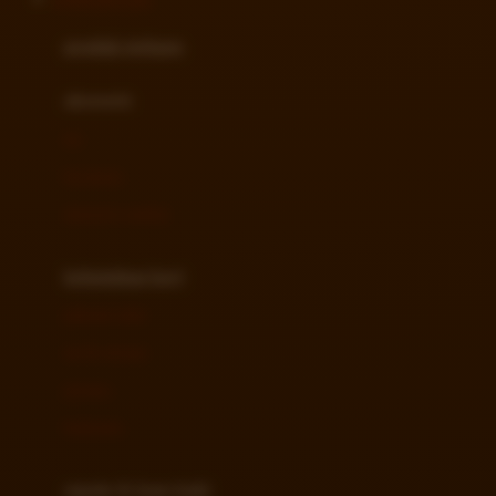
Azetabio
produk terbaru
B
aksesoris
Baabaasheepz
tas
Babiators
kacamata
Baby Dove
aksesoris rambut
Baby Jogger
Baby Rovega
kebutuhan bayi
Babybee
pakaian tidur
Banana Boat
set & terusan
Banz
piyama
Barbie
bodysuits
Beaba
Beauty Barn
sepatu & kaus kaki