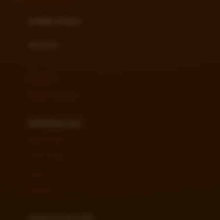
Azetabio
produk terbaru
B
aksesoris
Baabaasheepz
tas
Babiators
kacamata
Baby Dove
aksesoris rambut
Baby Jogger
Baby Rovega
kebutuhan bayi
Babybee
pakaian tidur
Banana Boat
set & terusan
Banz
piyama
Barbie
bodysuits
Beaba
Beauty Barn
sepatu & kaus kaki