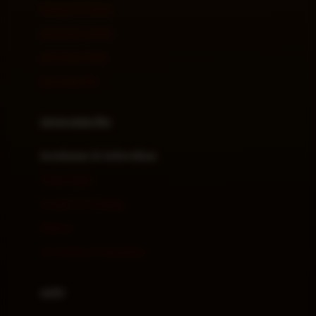
London Taxi
Shampo & Sabun
Love To Dream
perawatan rambut
perawatan mulut
M
perawatan diri
Magformers
Mama's Choice
perawatan ibu
Mamas&Papas
kesehatan & kebersihan
Mamaway
Tissue basah
Maxi Cosi
Laundry & Cleaning
Megabloks
Medical
Micro
Air Purifier & Humidifier
MiDeer
Mimi & Lula
potty
Mini Monkey