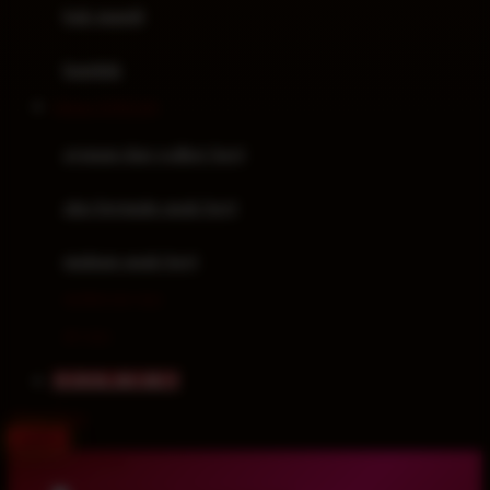
Moby
bak mandi
Momami
handuk
Mothercare
Website JUDOL303
Mustela
ayunan dan walker bayi
My Buddy Tag
My K
alas bermain anak bayi
N
mainan anak bayi
Naif
mothercare toys
Nike
elc toys
Nordic Natural
JUDOL303 BET
Nuby
Akun Saya
Nuna
Masuk
lewati ke Konten
O