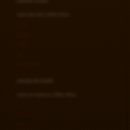
pakaian renang
Bumkins
anak laki-laki (18bln-8thn)
C
atasan
Cetaphil
bawahan
Chicco
setelan
Childlife
jaket
Clevamama
pakaian dalam
Cocolatte
Cottonseeds
pakaian ibu hamil
Cozy N Safe
anak perempuan (18bln-8thn)
Crane
atasan
Cybex
bawahan
D
gaun