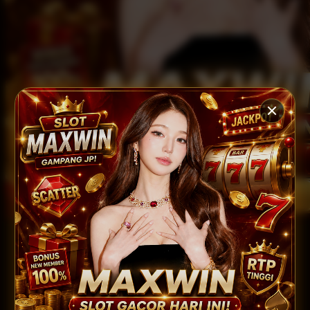
Xootz
Y
Yamatoya
Z
Zaxy
Zoggs
0-9
4Moms
59S