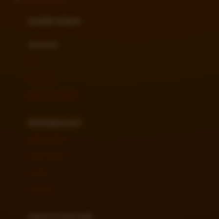
Azetabio
produk terbaru
B
aksesoris
Baabaasheepz
tas
Babiators
kacamata
Baby Dove
aksesoris rambut
Baby Jogger
Baby Rovega
kebutuhan bayi
Babybee
pakaian tidur
Banana Boat
set & terusan
Banz
piyama
Barbie
bodysuits
Beaba
Beauty Barn
sepatu & kaus kaki