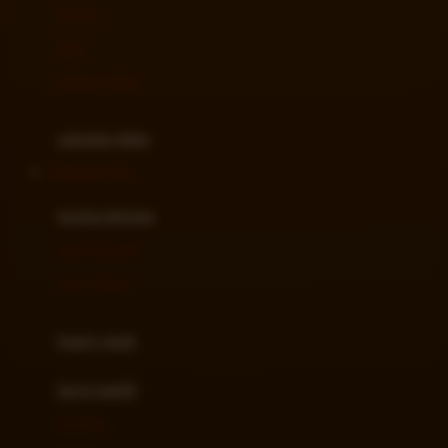
Dae Organics
setelan
Docare
jaket
Doona
pakaian dalam
Down To Earth
Drew
pakaian tidur
Dr. Brown's
JUDOL303 Link
E
kereta dorong
ELC
bayi baru lahir
Ergobaby
usia 6 bulan+
Expert Care
koper anak
Ezyroller
kursi mobil
F
0-13 Kg
Felt So Sweet