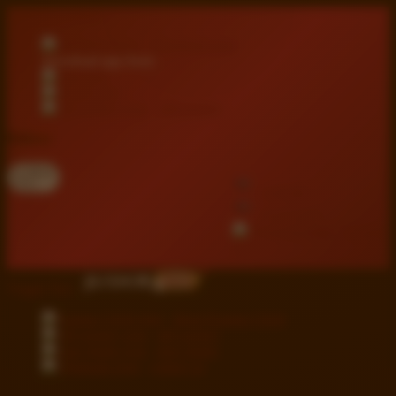
lewati ke Konten
download apps
download app from:
gift registry
Bahasa
ID
LOGIN
DAFTAR
Contact
Us
Toggle Nav
about Kanmo Circle
gift registry
store finder
contact us