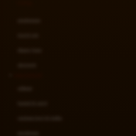
0-36 Kg
Fisher Price
Flipper
gendongan
Friends Of Sally
travel cots
G
diaper bags
Gb
Geko
aksesoris
Graco
Daftar JUDOL303
Gund
selimut
H
bantal & sprei
Habbie
Haenim
ranjang bayi & balita
Happy Horse
perabotan