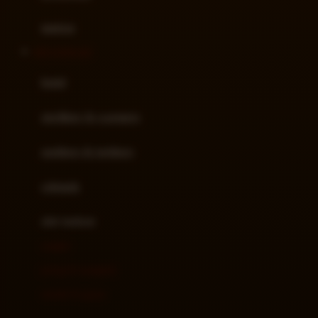
Happy Tummy
Hauck
matras
Havaianas
RTP JUDOL303
Hegen
botol
Hot Wheels
sterilizer & warmers
Hybrid
soothers & teethers
I
Inlacta DHA
celemek
Interlac
alat makan
Ivenet
cangkir
J
piring & mangkuk
Jack N Jill
sendok & garpu
Joie