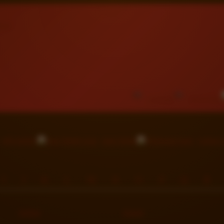
istry
LOGIN
DAFTAR
gift registry
store finder
contact 
I
J
K
L
M
N
O
P
Q
R
Airfree
Alamii