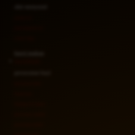
alat menyusui
pompa asi
penyimpanan asi
cooler bags
kursi makan
Situs JUDOL303
perawatan bayi
perawatan kulit
Sunscreen
Shampo & Sabun
perawatan rambut
perawatan mulut
perawatan diri