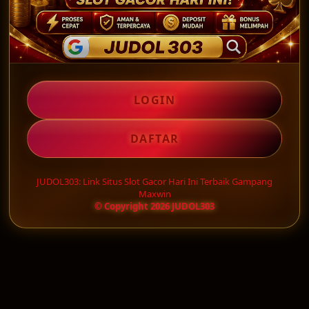
LOGIN
DAFTAR
JUDOL303: Link Situs Slot Gacor Hari Ini Terbaik Gampang
Maxwin
© Copyright 2026 JUDOL303