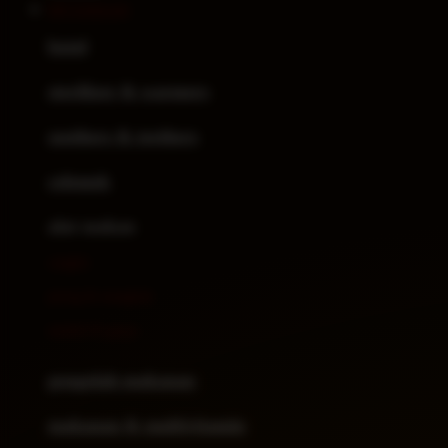
RTP JUDOL303
botol
sterilizer & warmers
soothers & teethers
celemek
alat makan
cangkir
piring & mangkuk
sendok & garpu
pengolah makanan
makanan & multivitamin