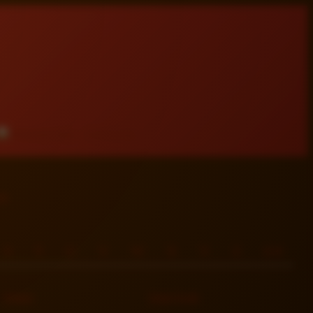
Contact Us
us
S
T
U
V
W
X
Y
Z
0-9
Amara
Aqua Scale