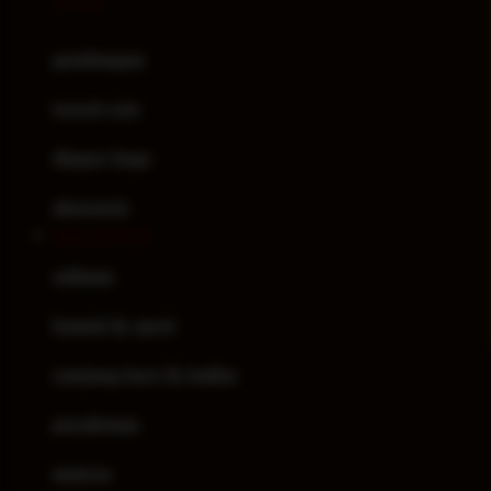
0-36 Kg
gendongan
travel cots
diaper bags
aksesoris
Daftar JUDOL303
selimut
bantal & sprei
ranjang bayi & balita
perabotan
matras