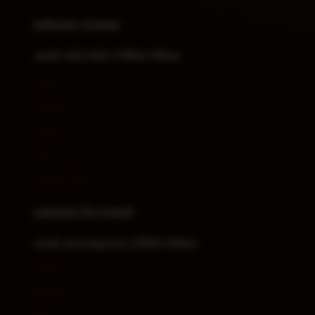
pakaian renang
anak laki-laki (18bln-8thn)
atasan
bawahan
setelan
jaket
pakaian dalam
pakaian ibu hamil
anak perempuan (18bln-8thn)
atasan
bawahan