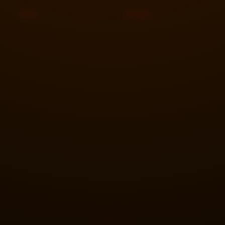
Awan
Azetabio