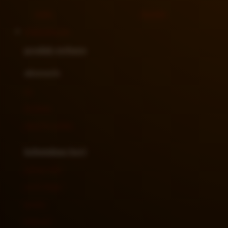
Asics
Aveeno
JUDOL303 Login
produk terbaru
aksesoris
tas
kacamata
aksesoris rambut
kebutuhan bayi
pakaian tidur
set & terusan
piyama
bodysuits