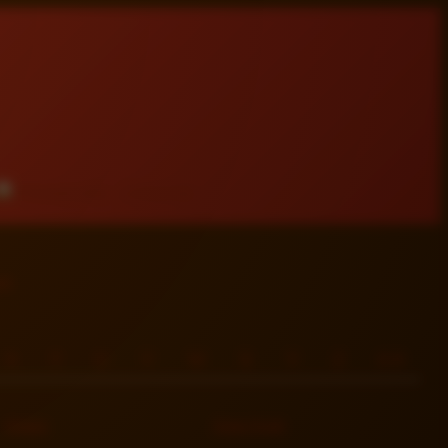
Contact Us
us
S
T
U
V
W
X
Y
Z
0-9
Amara
Aqua Scale