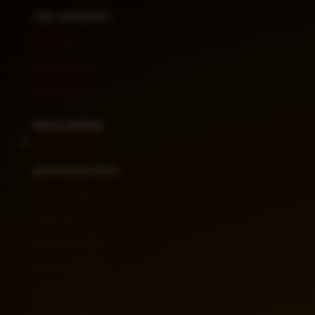
alat menyusui
pompa asi
penyimpanan asi
cooler bags
kursi makan
Situs JUDOL303
perawatan bayi
perawatan kulit
Sunscreen
Shampo & Sabun
perawatan rambut
perawatan mulut
perawatan diri