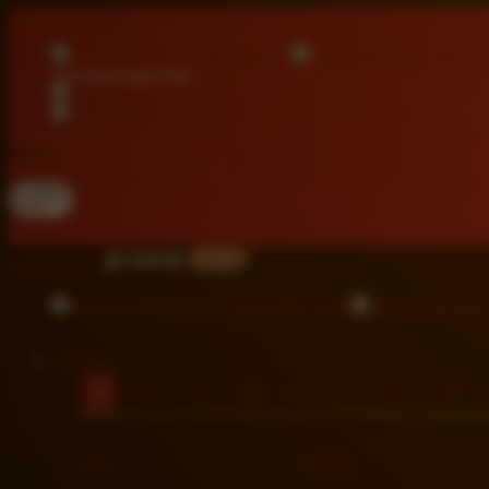
lewati ke Konten
download apps
gift reg
download app from:
Bahasa
ID
Toggle Nav
about Kanmo Circle
JUDOL303
A
B
C
D
E
F
G
H
Addo
Adidas