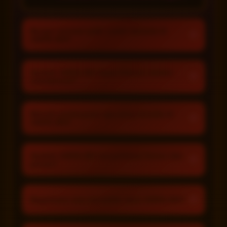
Berapa minimal saldo untuk memulai di
+
JUDOL303?
Pengguna dapat memulai dengan saldo awal hanya Rp10.000
sehingga lebih mudah dan terjangkau.
Apakah JUDOL303 dapat diakses melalui
+
smartphone?
Ya, JUDOL303 dapat diakses menggunakan smartphone
Android, iPhone, tablet, maupun komputer dengan koneksi
Metode pembayaran apa yang tersedia di
+
JUDOL303?
internet.
JUDOL303 mendukung berbagai metode pembayaran seperti
transfer bank, dompet digital, dan QRIS untuk memudahkan
Apakah JUDOL303 menyediakan bonus dan
+
promo?
transaksi.
Ya, tersedia berbagai promo dan bonus menarik yang dapat
dinikmati oleh anggota sesuai dengan syarat dan ketentuan
+
Bagaimana cara mendaftar akun JUDOL303?
yang berlaku.
Pendaftaran dapat dilakukan dengan mengisi formulir data