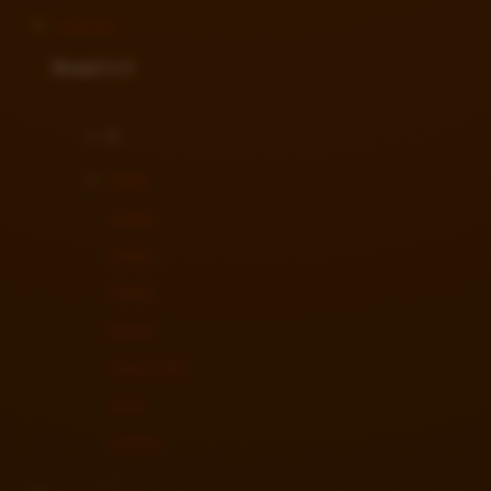
JUDOL303
Brand A-Z
A
Addo
Adidas
Airfree
Alamii
Amara
Aqua Scale
Asics
Aveeno
Awan