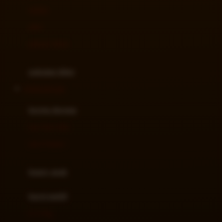
Dae Organics
setelan
Docare
jaket
Doona
pakaian dalam
Down To Earth
Drew
pakaian tidur
Dr. Brown's
JUDOL303 Link
E
kereta dorong
ELC
bayi baru lahir
Ergobaby
usia 6 bulan+
Expert Care
koper anak
Ezyroller
kursi mobil
F
0-13 Kg
Felt So Sweet