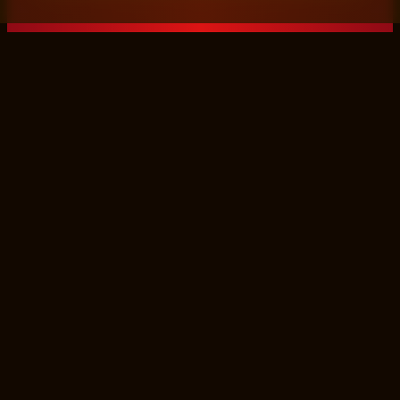
PROMO
LOGIN
DAFTAR
ALTERNATIF
LIVE CHAT