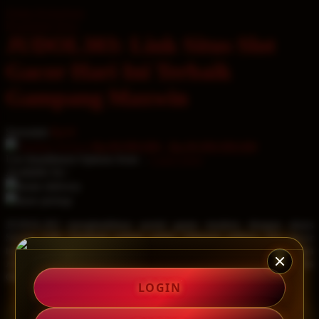
Daftar Keinginan
Q
Keranjang Saya
JUDOL303: Link Situs Slot
QV Baby
Gacor Hari Ini Terbaik
R
Gampang Maxwin
Real Shades
Red Castle
Serendah
Rp10
Ribbon Madness
Hadiah Jackpot
Rp.99.999.999
-
Rp.99.999.999.000
Use Installment Options from
.
Laarn more
Available for :
S
home delivery
store pickup
Sebamed
JUDOL303 menghadirkan portal game modern dengan akses
Silver Cross
Server VIP Thailand paling stabil. Nikmati pilihan slot gacor
terpercaya, live rtp tinggi , dan transaksi kilat. Coba keberuntungan
Simply Idea
Anda di platform resmi dan rasakan pengalaman bermain kelas
dunia sekarang!
Skip Hop
LOGIN
Spectra