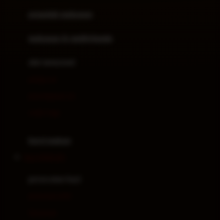
pengolah makanan
Joolz
Jujube
makanan & multivitamin
K
alat menyusui
Kiddycuts
pompa asi
Kumon
penyimpanan asi
L
cooler bags
Leapfrog
kursi makan
Leclerc
Situs JUDOL303
Lee Vierra
Lillebaby
perawatan bayi
Little Bird Told Me
perawatan kulit
Little Miss Janis
Sunscreen