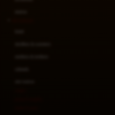
Happy Tummy
Hauck
matras
Havaianas
RTP JUDOL303
Hegen
botol
Hot Wheels
sterilizer & warmers
Hybrid
soothers & teethers
I
Inlacta DHA
celemek
Interlac
alat makan
Ivenet
cangkir
J
piring & mangkuk
Jack N Jill
sendok & garpu
Joie