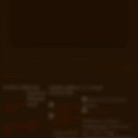
Back to top
JUDOL303
butuh
unduh aplikasi
we accept
bantuan?
JUDOL303
hubungi
kami
JUDOL303
LOGIN
Direktorat Jenderal
hubungi
JUDOL303
Perlindungan Konsumen
kami