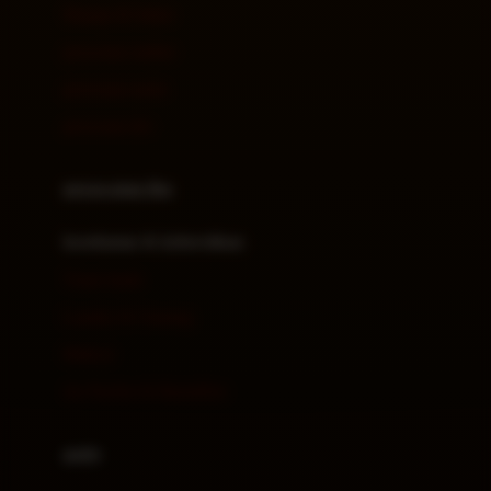
London Taxi
Shampo & Sabun
Love To Dream
perawatan rambut
perawatan mulut
M
perawatan diri
Magformers
Mama's Choice
perawatan ibu
Mamas&Papas
kesehatan & kebersihan
Mamaway
Tissue basah
Maxi Cosi
Laundry & Cleaning
Megabloks
Medical
Micro
Air Purifier & Humidifier
MiDeer
Mimi & Lula
potty
Mini Monkey