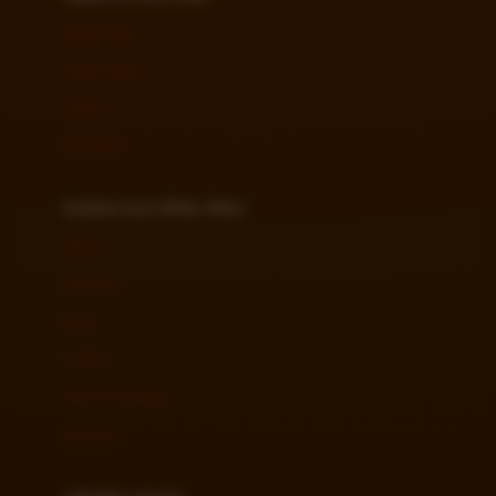
Bio Oil
sepatu bayi
Biolane
sepatu anak
Bite Fighters
sandal
Bizzi Growin
kaus kaki
Blackmores
fashion bayi (0bln-3thn)
Blooming Marvellous
atasan
Bonnels
bawahan
Bravado
gaun
Bruder
setelan
Brush Baby
jaket & kardigan
Buds Organics
aksesoris
Bugaboo
Buggygear