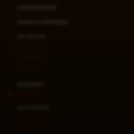
pengolah makanan
Joolz
Jujube
makanan & multivitamin
K
alat menyusui
Kiddycuts
pompa asi
Kumon
penyimpanan asi
L
cooler bags
Leapfrog
kursi makan
Leclerc
Situs JUDOL303
Lee Vierra
Lillebaby
perawatan bayi
Little Bird Told Me
perawatan kulit
Little Miss Janis
Sunscreen