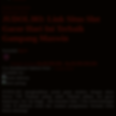
Q
Daftar Keinginan
Keranjang Saya
QV Baby
JUDOL303: Link Situs Slot
R
Gacor Hari Ini Terbaik
Real Shades
Gampang Maxwin
Red Castle
Serendah
Rp10
Ribbon Madness
S
Hadiah Jackpot
Rp.99.999.999
-
Rp.99.999.999.000
Use Installment Options from
.
Laarn more
Sebamed
Available for :
home delivery
Silver Cross
store pickup
Simply Idea
JUDOL303 menghadirkan portal game modern dengan akses
Server VIP Thailand paling stabil. Nikmati pilihan slot gacor
Skip Hop
terpercaya, live rtp tinggi , dan transaksi kilat. Coba keberuntungan
Anda di platform resmi dan rasakan pengalaman bermain kelas
Spectra
dunia sekarang!