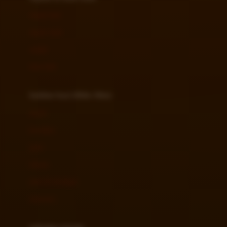
Bio Oil
sepatu bayi
Biolane
sepatu anak
Bite Fighters
sandal
Bizzi Growin
kaus kaki
Blackmores
fashion bayi (0bln-3thn)
Blooming Marvellous
atasan
Bonnels
bawahan
Bravado
gaun
Bruder
setelan
Brush Baby
jaket & kardigan
Buds Organics
aksesoris
Bugaboo
Buggygear