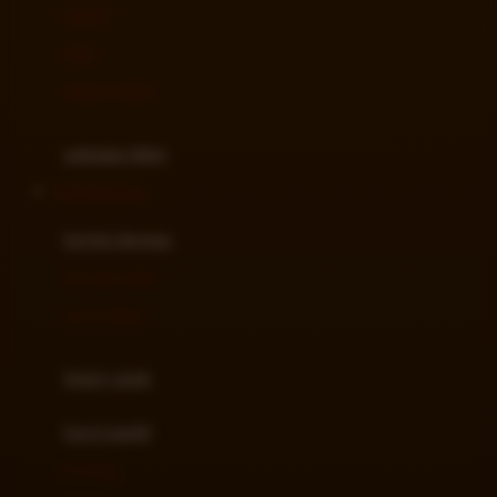
Dae Organics
setelan
Docare
jaket
Doona
pakaian dalam
Down To Earth
Drew
pakaian tidur
Dr. Brown's
JUDOL303 Link
E
kereta dorong
ELC
bayi baru lahir
Ergobaby
usia 6 bulan+
Expert Care
koper anak
Ezyroller
kursi mobil
F
0-13 Kg
Felt So Sweet