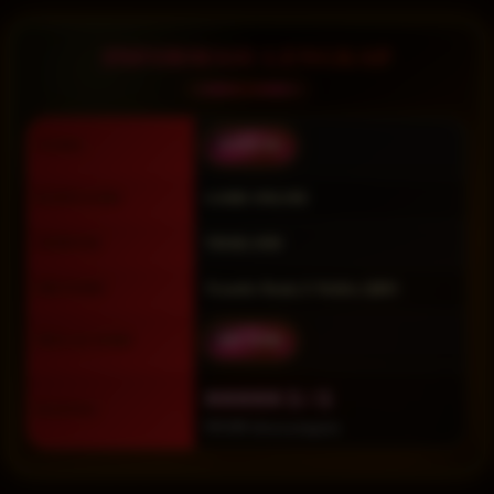
Squishmallows
Starbooks
INFORMASI LENGKAP
Stick-O
Stokke
NAMA
JUDOL303
Sudocrem
Sumimo
KATEGORI
GAME ONLINE
Sunnylife
SERVER
THAILAND
Sun-Staches
METODE
Transfer Bank, E-Wallet, QRIS
Swimava
MULAI DARI
IDR 10.000
T
Tommee Tippee
⭐⭐⭐⭐⭐ 5 / 5
RATING
Trunki
999.888 ulasan pengguna
Tutti Bambini