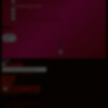
download apps
download app from:
Oh Ma Grain
Okiedog
gift registry
P
Bahasa
ID
Peachy
LOGIN
Phil & Ted's
DAFTAR
Philips Avent
Contact Us
Pigeon
Cari
Playgro
Pencarian Lanjutan
Poled Global
cancel
Cari
Ponycycle
cancel
Puma
Akun Saya
Pureats
Masuk / buat akun
Bantuan