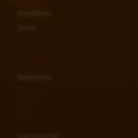
Azetabio
produk terbaru
B
aksesoris
Baabaasheepz
tas
Babiators
kacamata
Baby Dove
aksesoris rambut
Baby Jogger
Baby Rovega
kebutuhan bayi
Babybee
pakaian tidur
Banana Boat
set & terusan
Banz
piyama
Barbie
bodysuits
Beaba
Beauty Barn
sepatu & kaus kaki