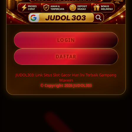
LOGIN
DAFTAR
JUDOL303: Link Situs Slot Gacor Hari Ini Terbaik Gampang
Maxwin
© Copyright 2026 JUDOL303