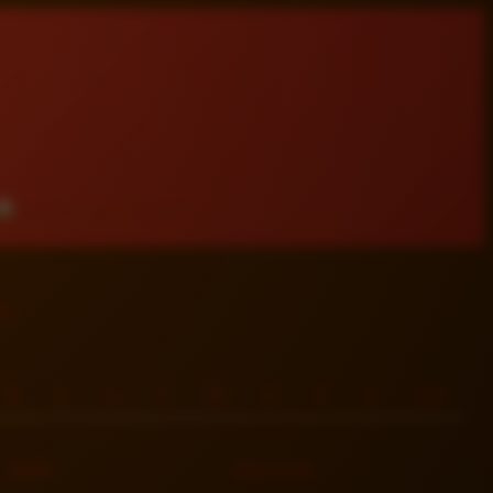
Contact Us
us
S
T
U
V
W
X
Y
Z
0-9
Amara
Aqua Scale