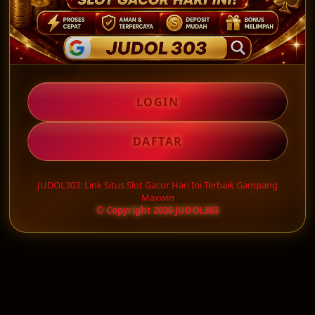
LOGIN
DAFTAR
JUDOL303: Link Situs Slot Gacor Hari Ini Terbaik Gampang
Maxwin
© Copyright 2026 JUDOL303