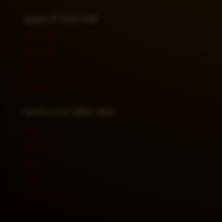
sepatu & kaus kaki
sepatu bayi
sepatu anak
sandal
kaus kaki
fashion bayi (0bln-3thn)
atasan
bawahan
gaun
setelan
jaket & kardigan
aksesoris