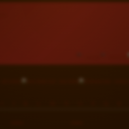
istry
LOGIN
DAFTAR
gift registry
store finder
contact 
I
J
K
L
M
N
O
P
Q
R
Airfree
Alamii