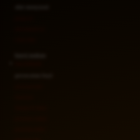
alat menyusui
pompa asi
penyimpanan asi
cooler bags
kursi makan
Situs JUDOL303
perawatan bayi
perawatan kulit
Sunscreen
Shampo & Sabun
perawatan rambut
perawatan mulut
perawatan diri