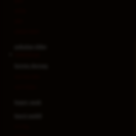
gaun
setelan
jaket
pakaian dalam
pakaian tidur
JUDOL303 Link
kereta dorong
bayi baru lahir
usia 6 bulan+
koper anak
kursi mobil
0-13 Kg