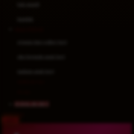
Moby
bak mandi
Momami
handuk
Mothercare
Website JUDOL303
Mustela
ayunan dan walker bayi
My Buddy Tag
My K
alas bermain anak bayi
N
mainan anak bayi
Naif
mothercare toys
Nike
elc toys
Nordic Natural
JUDOL303 BET
Nuby
Akun Saya
Nuna
Masuk
lewati ke Konten
O