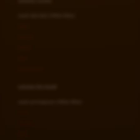
pakaian renang
Bumkins
anak laki-laki (18bln-8thn)
C
atasan
Cetaphil
bawahan
Chicco
setelan
Childlife
jaket
Clevamama
pakaian dalam
Cocolatte
Cottonseeds
pakaian ibu hamil
Cozy N Safe
anak perempuan (18bln-8thn)
Crane
atasan
Cybex
bawahan
D
gaun