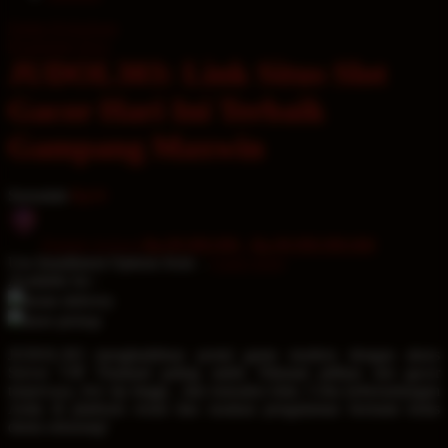
Q
Daftar Keinginan
Keranjang Saya
QV Baby
JUDOL303: Link Situs Slot
R
Gacor Hari Ini Terbaik
Real Shades
Gampang Maxwin
Red Castle
Serendah
Rp10
Ribbon Madness
S
Hadiah Jackpot
Rp.99.999.999
-
Rp.99.999.999.000
Use Installment Options from
.
Laarn more
Sebamed
Available for :
home delivery
Silver Cross
store pickup
Simply Idea
JUDOL303 menghadirkan portal game modern dengan akses
Server VIP Thailand paling stabil. Nikmati pilihan slot gacor
Skip Hop
terpercaya, live rtp tinggi , dan transaksi kilat. Coba keberuntungan
Anda di platform resmi dan rasakan pengalaman bermain kelas
Spectra
dunia sekarang!