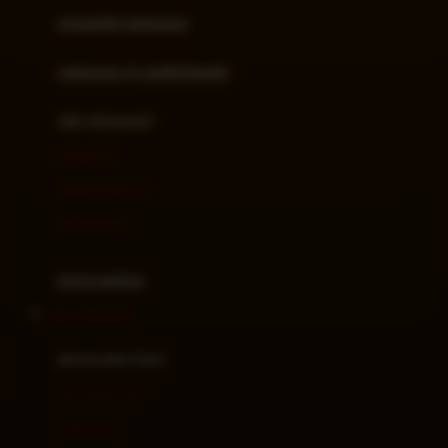
pengolah makanan
Joolz
Jujube
makanan & multivitamin
K
alat menyusui
Kiddycuts
pompa asi
Kumon
penyimpanan asi
L
cooler bags
Leapfrog
kursi makan
Leclerc
Situs JUDOL303
Lee Vierra
Lillebaby
perawatan bayi
Little Bird Told Me
perawatan kulit
Little Miss Janis
Sunscreen