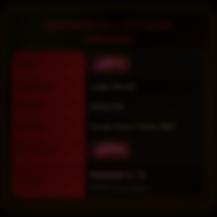
Squishmallows
Starbooks
INFORMASI LENGKAP
Stick-O
Stokke
NAMA
JUDOL303
Sudocrem
Sumimo
KATEGORI
GAME ONLINE
Sunnylife
SERVER
THAILAND
Sun-Staches
METODE
Transfer Bank, E-Wallet, QRIS
Swimava
MULAI DARI
IDR 10.000
T
Tommee Tippee
⭐⭐⭐⭐⭐ 5 / 5
RATING
Trunki
999.888 ulasan pengguna
Tutti Bambini