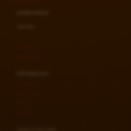
Azetabio
produk terbaru
B
aksesoris
Baabaasheepz
tas
Babiators
kacamata
Baby Dove
aksesoris rambut
Baby Jogger
Baby Rovega
kebutuhan bayi
Babybee
pakaian tidur
Banana Boat
set & terusan
Banz
piyama
Barbie
bodysuits
Beaba
Beauty Barn
sepatu & kaus kaki