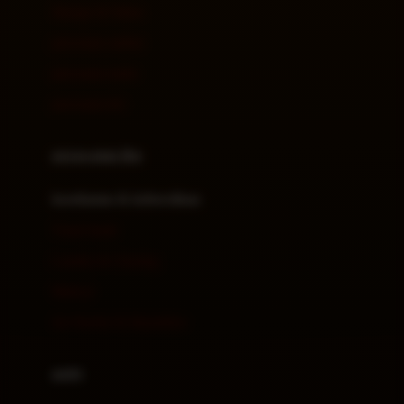
London Taxi
Shampo & Sabun
Love To Dream
perawatan rambut
perawatan mulut
M
perawatan diri
Magformers
Mama's Choice
perawatan ibu
Mamas&Papas
kesehatan & kebersihan
Mamaway
Tissue basah
Maxi Cosi
Laundry & Cleaning
Megabloks
Medical
Micro
Air Purifier & Humidifier
MiDeer
Mimi & Lula
potty
Mini Monkey