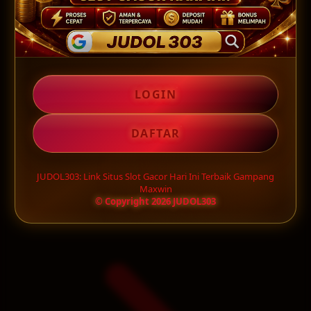
LOGIN
DAFTAR
JUDOL303: Link Situs Slot Gacor Hari Ini Terbaik Gampang
Maxwin
© Copyright 2026 JUDOL303