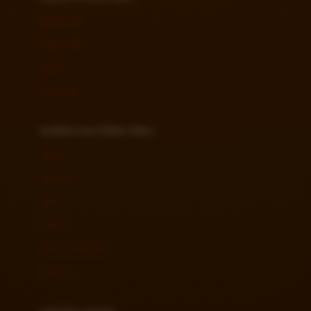
Bio Oil
sepatu bayi
Biolane
sepatu anak
Bite Fighters
sandal
Bizzi Growin
kaus kaki
Blackmores
fashion bayi (0bln-3thn)
Blooming Marvellous
atasan
Bonnels
bawahan
Bravado
gaun
Bruder
setelan
Brush Baby
jaket & kardigan
Buds Organics
aksesoris
Bugaboo
Buggygear