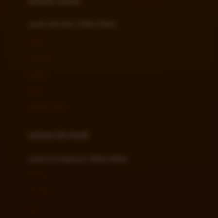
pakaian renang
Bumkins
anak laki-laki (18bln-8thn)
C
atasan
Cetaphil
bawahan
Chicco
setelan
Childlife
jaket
Clevamama
pakaian dalam
Cocolatte
Cottonseeds
pakaian ibu hamil
Cozy N Safe
anak perempuan (18bln-8thn)
Crane
atasan
Cybex
bawahan
D
gaun