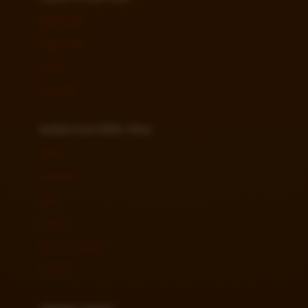
Bio Oil
sepatu bayi
Biolane
sepatu anak
Bite Fighters
sandal
Bizzi Growin
kaus kaki
Blackmores
fashion bayi (0bln-3thn)
Blooming Marvellous
atasan
Bonnels
bawahan
Bravado
gaun
Bruder
setelan
Brush Baby
jaket & kardigan
Buds Organics
aksesoris
Bugaboo
Buggygear