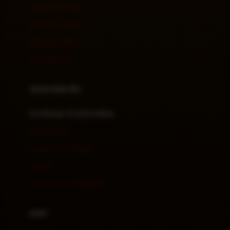
London Taxi
Shampo & Sabun
Love To Dream
perawatan rambut
perawatan mulut
M
perawatan diri
Magformers
Mama's Choice
perawatan ibu
Mamas&Papas
kesehatan & kebersihan
Mamaway
Tissue basah
Maxi Cosi
Laundry & Cleaning
Megabloks
Medical
Micro
Air Purifier & Humidifier
MiDeer
Mimi & Lula
potty
Mini Monkey