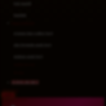
Moby
bak mandi
Momami
handuk
Mothercare
Website JUDOL303
Mustela
ayunan dan walker bayi
My Buddy Tag
My K
alas bermain anak bayi
N
mainan anak bayi
Naif
mothercare toys
Nike
elc toys
Nordic Natural
JUDOL303 BET
Nuby
Akun Saya
Nuna
Masuk
lewati ke Konten
O