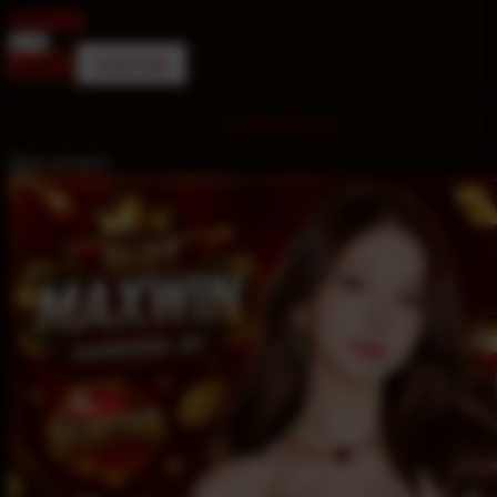
Twistshake
choose qty
TY Toys
DAFTAR
LOGIN
U
CLAIM BONUS
Share product:
V
Veja
Vitaflow
Vtech
W
Waterland
Wellness
X