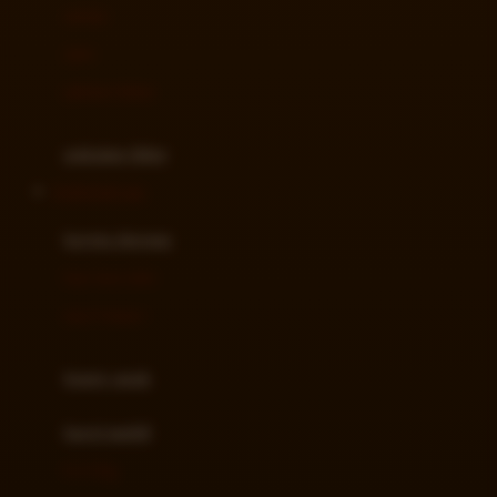
Dae Organics
setelan
Docare
jaket
Doona
pakaian dalam
Down To Earth
Drew
pakaian tidur
Dr. Brown's
JUDOL303 Link
E
kereta dorong
ELC
bayi baru lahir
Ergobaby
usia 6 bulan+
Expert Care
koper anak
Ezyroller
kursi mobil
F
0-13 Kg
Felt So Sweet