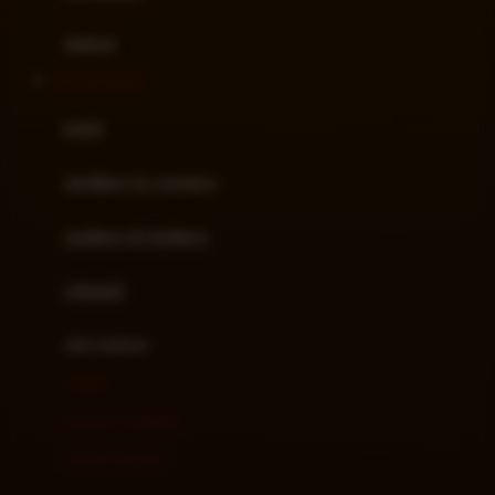
Happy Tummy
Hauck
matras
Havaianas
RTP JUDOL303
Hegen
botol
Hot Wheels
sterilizer & warmers
Hybrid
soothers & teethers
I
Inlacta DHA
celemek
Interlac
alat makan
Ivenet
cangkir
J
piring & mangkuk
Jack N Jill
sendok & garpu
Joie