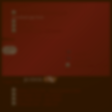
lewati ke Konten
download apps
download app from:
gift registry
Bahasa
ID
LOGIN
DAFTAR
Contact
Us
Toggle Nav
about Kanmo Circle
gift registry
store finder
contact us