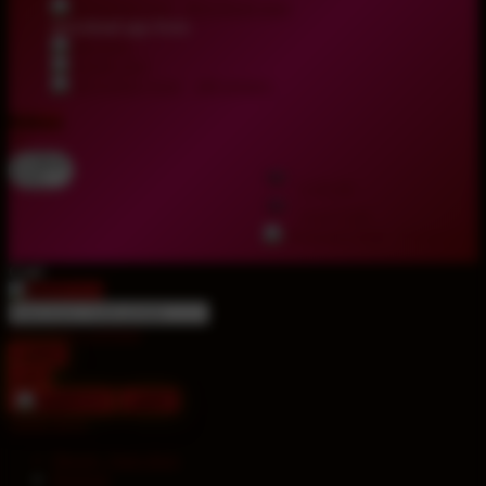
download apps
download app from:
Oh Ma Grain
Okiedog
gift registry
P
Bahasa
ID
Peachy
LOGIN
Phil & Ted's
DAFTAR
Philips Avent
Contact Us
Pigeon
Cari
Playgro
Pencarian Lanjutan
Poled Global
cancel
Cari
Ponycycle
cancel
Puma
Akun Saya
Pureats
Masuk / buat akun
Bantuan