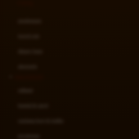
0-36 Kg
Fisher Price
Flipper
gendongan
Friends Of Sally
travel cots
G
diaper bags
Gb
Geko
aksesoris
Graco
Daftar JUDOL303
Gund
selimut
H
bantal & sprei
Habbie
Haenim
ranjang bayi & balita
Happy Horse
perabotan