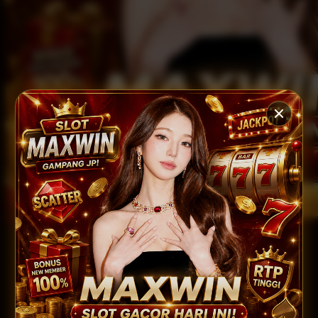
Xootz
Y
Yamatoya
Z
Zaxy
Zoggs
0-9
4Moms
59S