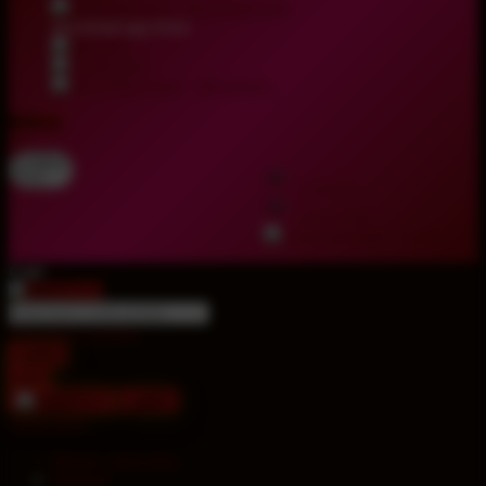
download apps
download app from:
Oh Ma Grain
Okiedog
gift registry
P
Bahasa
ID
Peachy
LOGIN
Phil & Ted's
DAFTAR
Philips Avent
Contact Us
Pigeon
Cari
Playgro
Pencarian Lanjutan
Poled Global
cancel
Cari
Ponycycle
cancel
Puma
Akun Saya
Pureats
Masuk / buat akun
Bantuan