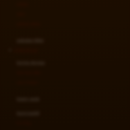
Dae Organics
setelan
Docare
jaket
Doona
pakaian dalam
Down To Earth
Drew
pakaian tidur
Dr. Brown's
JUDOL303 Link
E
kereta dorong
ELC
bayi baru lahir
Ergobaby
usia 6 bulan+
Expert Care
koper anak
Ezyroller
kursi mobil
F
0-13 Kg
Felt So Sweet