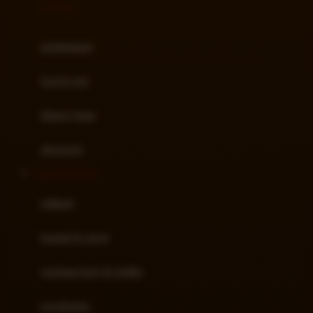
0-36 Kg
Fisher Price
Flipper
gendongan
Friends Of Sally
travel cots
G
diaper bags
Gb
Geko
aksesoris
Graco
Daftar JUDOL303
Gund
selimut
H
bantal & sprei
Habbie
Haenim
ranjang bayi & balita
Happy Horse
perabotan