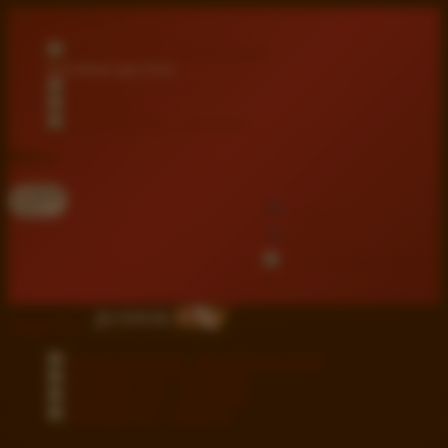
lewati ke Konten
download apps
download app from:
gift registry
Bahasa
ID
LOGIN
DAFTAR
Contact
Us
Toggle Nav
about Kanmo Circle
gift registry
store finder
contact us