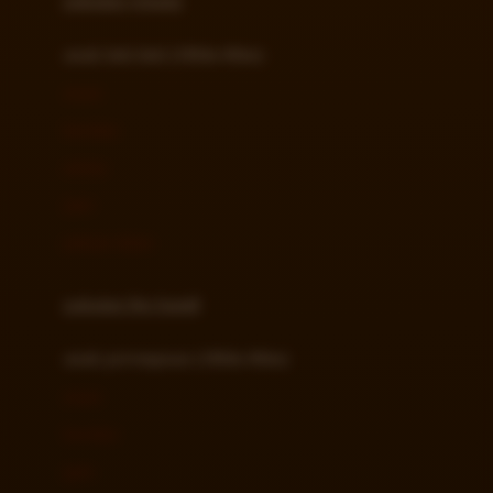
pakaian renang
Bumkins
anak laki-laki (18bln-8thn)
C
atasan
Cetaphil
bawahan
Chicco
setelan
Childlife
jaket
Clevamama
pakaian dalam
Cocolatte
Cottonseeds
pakaian ibu hamil
Cozy N Safe
anak perempuan (18bln-8thn)
Crane
atasan
Cybex
bawahan
D
gaun