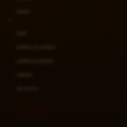
Happy Tummy
Hauck
matras
Havaianas
RTP JUDOL303
Hegen
botol
Hot Wheels
sterilizer & warmers
Hybrid
soothers & teethers
I
Inlacta DHA
celemek
Interlac
alat makan
Ivenet
cangkir
J
piring & mangkuk
Jack N Jill
sendok & garpu
Joie