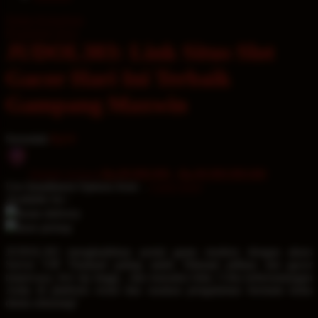
Q
Daftar Keinginan
Keranjang Saya
QV Baby
JUDOL303: Link Situs Slot
R
Gacor Hari Ini Terbaik
Real Shades
Gampang Maxwin
Red Castle
Serendah
Rp10
Ribbon Madness
S
Hadiah Jackpot
Rp.99.999.999
-
Rp.99.999.999.000
Use Installment Options from
.
Laarn more
Sebamed
Available for :
home delivery
Silver Cross
store pickup
Simply Idea
JUDOL303 menghadirkan portal game modern dengan akses
Server VIP Thailand paling stabil. Nikmati pilihan slot gacor
Skip Hop
terpercaya, live rtp tinggi , dan transaksi kilat. Coba keberuntungan
Anda di platform resmi dan rasakan pengalaman bermain kelas
Spectra
dunia sekarang!