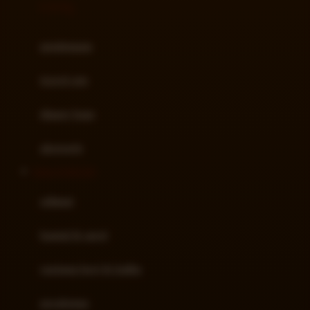
0-36 Kg
Fisher Price
Flipper
gendongan
Friends Of Sally
travel cots
G
diaper bags
Gb
Geko
aksesoris
Graco
Daftar JUDOL303
Gund
selimut
H
bantal & sprei
Habbie
Haenim
ranjang bayi & balita
Happy Horse
perabotan