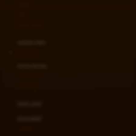
Dae Organics
setelan
Docare
jaket
Doona
pakaian dalam
Down To Earth
Drew
pakaian tidur
Dr. Brown's
JUDOL303 Link
E
kereta dorong
ELC
bayi baru lahir
Ergobaby
usia 6 bulan+
Expert Care
koper anak
Ezyroller
kursi mobil
F
0-13 Kg
Felt So Sweet