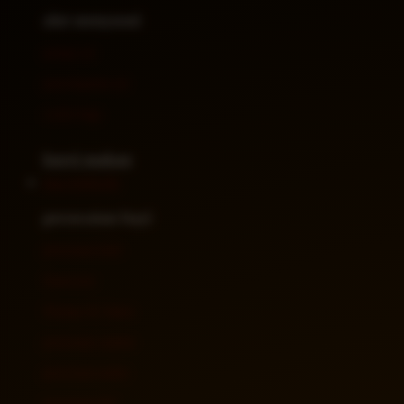
alat menyusui
pompa asi
penyimpanan asi
cooler bags
kursi makan
Situs JUDOL303
perawatan bayi
perawatan kulit
Sunscreen
Shampo & Sabun
perawatan rambut
perawatan mulut
perawatan diri