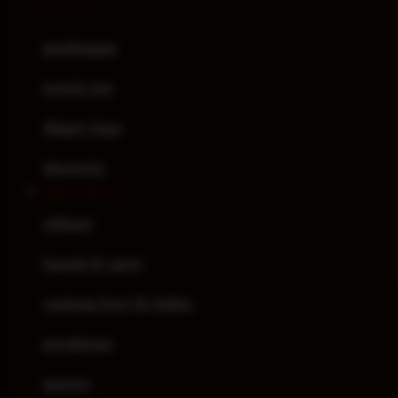
0-36 Kg
gendongan
travel cots
diaper bags
aksesoris
Daftar JUDOL303
selimut
bantal & sprei
ranjang bayi & balita
perabotan
matras