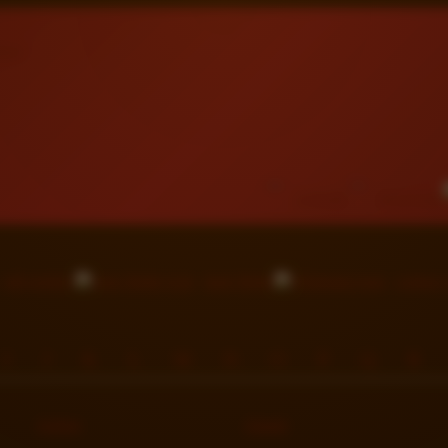
istry
LOGIN
DAFTAR
gift registry
store finder
contact 
I
J
K
L
M
N
O
P
Q
R
Airfree
Alamii