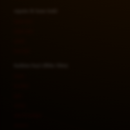
sepatu & kaus kaki
sepatu bayi
sepatu anak
sandal
kaus kaki
fashion bayi (0bln-3thn)
atasan
bawahan
gaun
setelan
jaket & kardigan
aksesoris