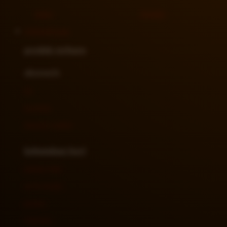
Asics
Aveeno
JUDOL303 Login
produk terbaru
aksesoris
tas
kacamata
aksesoris rambut
kebutuhan bayi
pakaian tidur
set & terusan
piyama
bodysuits