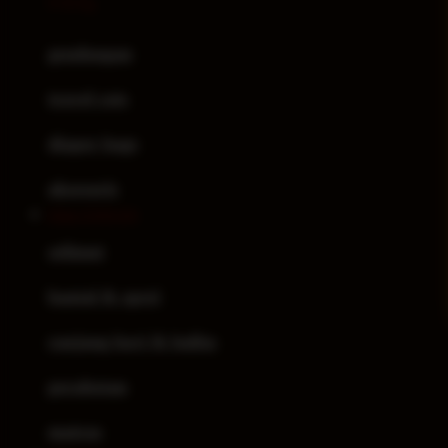
0-36 Kg
gendongan
travel cots
diaper bags
aksesoris
Daftar JUDOL303
selimut
bantal & sprei
ranjang bayi & balita
perabotan
matras