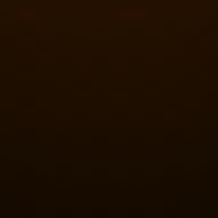
Awan
Azetabio