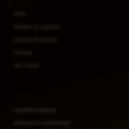
RTP JUDOL303
botol
sterilizer & warmers
soothers & teethers
celemek
alat makan
cangkir
piring & mangkuk
sendok & garpu
pengolah makanan
makanan & multivitamin