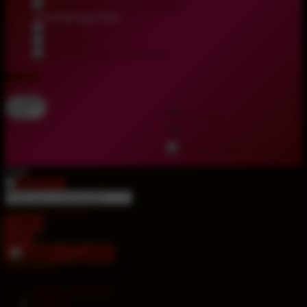
download apps
download app from:
Oh Ma Grain
Okiedog
gift registry
P
Bahasa
ID
Peachy
LOGIN
Phil & Ted's
DAFTAR
Philips Avent
Contact Us
Pigeon
Cari
Playgro
Pencarian Lanjutan
Poled Global
cancel
Cari
Ponycycle
cancel
Puma
Akun Saya
Pureats
Masuk / buat akun
Bantuan