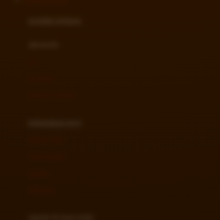
Azetabio
produk terbaru
B
aksesoris
Baabaasheepz
tas
Babiators
kacamata
Baby Dove
aksesoris rambut
Baby Jogger
Baby Rovega
kebutuhan bayi
Babybee
pakaian tidur
Banana Boat
set & terusan
Banz
piyama
Barbie
bodysuits
Beaba
Beauty Barn
sepatu & kaus kaki