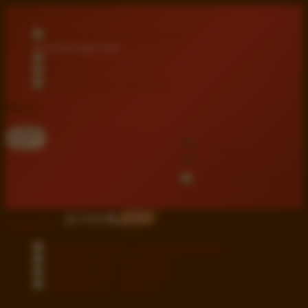
lewati ke Konten
download apps
download app from:
gift registry
Bahasa
ID
LOGIN
DAFTAR
Contact
Us
Toggle Nav
about Kanmo Circle
gift registry
store finder
contact us