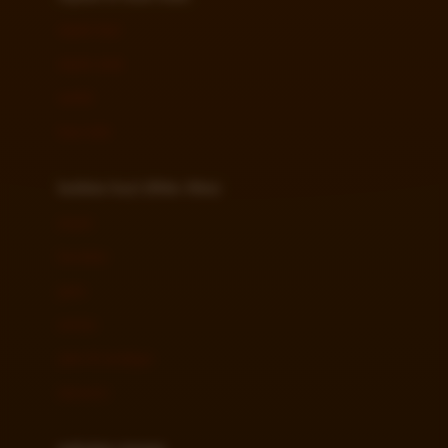
Bio Oil
sepatu bayi
Biolane
sepatu anak
Bite Fighters
sandal
Bizzi Growin
kaus kaki
Blackmores
fashion bayi (0bln-3thn)
Blooming Marvellous
atasan
Bonnels
bawahan
Bravado
gaun
Bruder
setelan
Brush Baby
jaket & kardigan
Buds Organics
aksesoris
Bugaboo
Buggygear