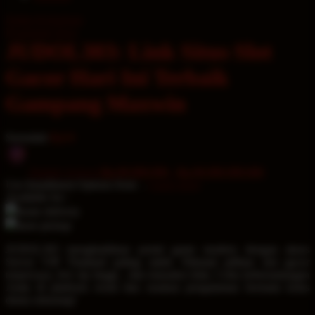
Q
Daftar Keinginan
Keranjang Saya
QV Baby
JUDOL303: Link Situs Slot
R
Gacor Hari Ini Terbaik
Real Shades
Gampang Maxwin
Red Castle
Serendah
Rp10
Ribbon Madness
S
Hadiah Jackpot
Rp.99.999.999
-
Rp.99.999.999.000
Use Installment Options from
.
Laarn more
Sebamed
Available for :
home delivery
Silver Cross
store pickup
Simply Idea
JUDOL303 menghadirkan portal game modern dengan akses
Server VIP Thailand paling stabil. Nikmati pilihan slot gacor
Skip Hop
terpercaya, live rtp tinggi , dan transaksi kilat. Coba keberuntungan
Anda di platform resmi dan rasakan pengalaman bermain kelas
Spectra
dunia sekarang!