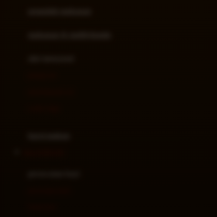
pengolah makanan
Joolz
Jujube
makanan & multivitamin
K
alat menyusui
Kiddycuts
pompa asi
Kumon
penyimpanan asi
L
cooler bags
Leapfrog
kursi makan
Leclerc
Situs JUDOL303
Lee Vierra
Lillebaby
perawatan bayi
Little Bird Told Me
perawatan kulit
Little Miss Janis
Sunscreen