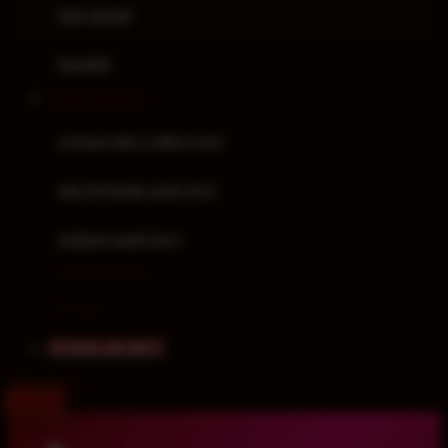
Moby
bak mandi
Momami
handuk
Mothercare
Website JUDOL303
Mustela
ayunan dan walker bayi
My Buddy Tag
My K
alas bermain anak bayi
N
mainan anak bayi
Naif
mothercare toys
Nike
elc toys
Nordic Natural
JUDOL303 BET
Nuby
Akun Saya
Nuna
Masuk
lewati ke Konten
O