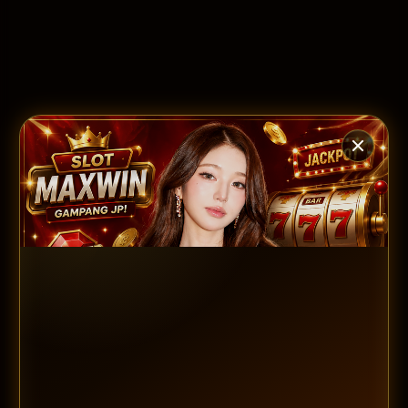
Xootz
Y
Yamatoya
Z
Zaxy
Zoggs
0-9
4Moms
59S