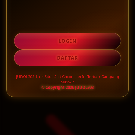
LOGIN
DAFTAR
JUDOL303: Link Situs Slot Gacor Hari Ini Terbaik Gampang
Maxwin
© Copyright 2026 JUDOL303