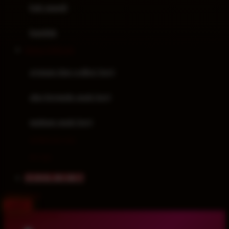
Moby
bak mandi
Momami
handuk
Mothercare
Website JUDOL303
Mustela
ayunan dan walker bayi
My Buddy Tag
My K
alas bermain anak bayi
N
mainan anak bayi
Naif
mothercare toys
Nike
elc toys
Nordic Natural
JUDOL303 BET
Nuby
Akun Saya
Nuna
Masuk
lewati ke Konten
O