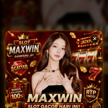
Xootz
Y
Yamatoya
Z
Zaxy
Zoggs
0-9
4Moms
59S