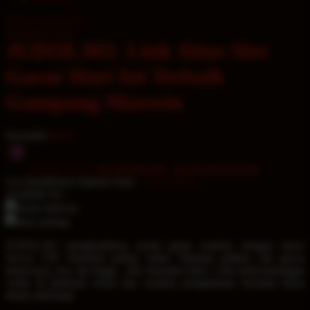
Q
Daftar Keinginan
Keranjang Saya
QV Baby
JUDOL303: Link Situs Slot
R
Gacor Hari Ini Terbaik
Real Shades
Gampang Maxwin
Red Castle
Serendah
Rp10
Ribbon Madness
S
Hadiah Jackpot
Rp.99.999.999
-
Rp.99.999.999.000
Use Installment Options from
.
Laarn more
Sebamed
Available for :
home delivery
Silver Cross
store pickup
Simply Idea
JUDOL303 menghadirkan portal game modern dengan akses
Server VIP Thailand paling stabil. Nikmati pilihan slot gacor
Skip Hop
terpercaya, live rtp tinggi , dan transaksi kilat. Coba keberuntungan
Anda di platform resmi dan rasakan pengalaman bermain kelas
Spectra
dunia sekarang!