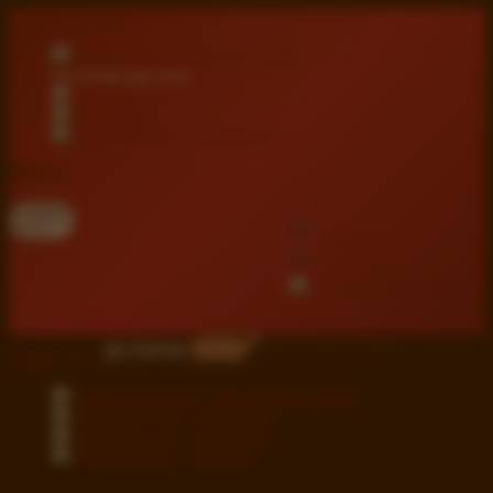
lewati ke Konten
download apps
download app from:
gift registry
Bahasa
ID
LOGIN
DAFTAR
Contact
Us
Toggle Nav
about Kanmo Circle
gift registry
store finder
contact us