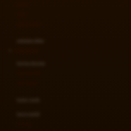
Dae Organics
setelan
Docare
jaket
Doona
pakaian dalam
Down To Earth
Drew
pakaian tidur
Dr. Brown's
JUDOL303 Link
E
kereta dorong
ELC
bayi baru lahir
Ergobaby
usia 6 bulan+
Expert Care
koper anak
Ezyroller
kursi mobil
F
0-13 Kg
Felt So Sweet