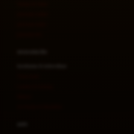
London Taxi
Shampo & Sabun
Love To Dream
perawatan rambut
perawatan mulut
M
perawatan diri
Magformers
Mama's Choice
perawatan ibu
Mamas&Papas
kesehatan & kebersihan
Mamaway
Tissue basah
Maxi Cosi
Laundry & Cleaning
Megabloks
Medical
Micro
Air Purifier & Humidifier
MiDeer
Mimi & Lula
potty
Mini Monkey