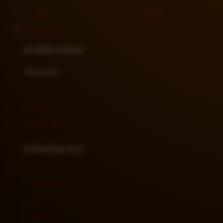
Asics
Aveeno
JUDOL303 Login
produk terbaru
aksesoris
tas
kacamata
aksesoris rambut
kebutuhan bayi
pakaian tidur
set & terusan
piyama
bodysuits