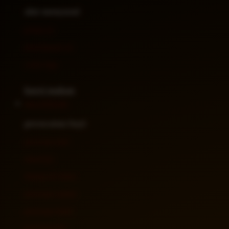
alat menyusui
pompa asi
penyimpanan asi
cooler bags
kursi makan
Situs JUDOL303
perawatan bayi
perawatan kulit
Sunscreen
Shampo & Sabun
perawatan rambut
perawatan mulut
perawatan diri