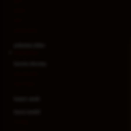
gaun
setelan
jaket
pakaian dalam
pakaian tidur
JUDOL303 Link
kereta dorong
bayi baru lahir
usia 6 bulan+
koper anak
kursi mobil
0-13 Kg